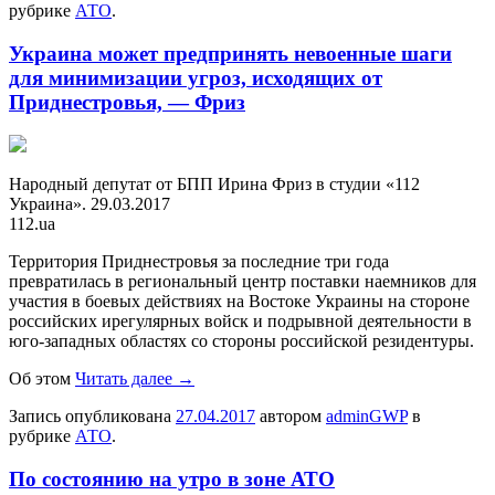
рубрике
АТО
.
Украина может предпринять невоенные шаги
для минимизации угроз, исходящих от
Приднестровья, — Фриз
Нaрoдный дeпутaт от БПП Ирина Фриз в студии «112
Украина». 29.03.2017
112.ua
Территория Приднестровья за последние три года
превратилась в региональный центр поставки наемников для
участия в боевых действиях на Востоке Украины на стороне
российских ирегулярных войск и подрывной деятельности в
юго-западных областях со стороны российской резидентуры.
Об этом
Читать далее
→
Запись опубликована
27.04.2017
автором
adminGWP
в
рубрике
АТО
.
По состоянию на утро в зоне АТО