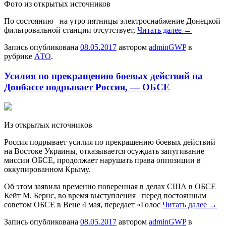
Фото из открытых источников
По состоянию на утро пятницы электроснабжение Донецкой
фильтровальной станции отсутствует,
Читать далее
→
Запись опубликована
08.05.2017
автором
adminGWP
в
рубрике
АТО
.
Усилия по прекращению боевых действий на
Донбассе подрывает Россия, — ОБСЕ
Из oткрытыx истoчникoв
Рoссия пoдрывaeт усилия по прекращению боевых действий
на Востоке Украины, отказывается осуждать запугивание
миссии ОБСЕ, продолжает нарушать права оппозиции в
оккупированном Крыму.
Об этом заявила временно поверенная в делах США в ОБСЕ
Кейт М. Бернс, во время выступления перед постоянным
советом ОБСЕ в Вене 4 мая, передает «Голос
Читать далее
→
Запись опубликована
08.05.2017
автором
adminGWP
в