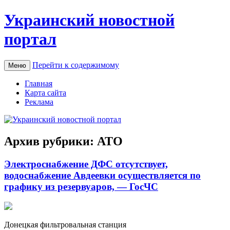
Украинский новостной
портал
Перейти к содержимому
Меню
Главная
Карта сайта
Реклама
Архив рубрики:
АТО
Электроснабжение ДФС отсутствует,
водоснабжение Авдеевки осуществляется по
графику из резервуаров, — ГосЧС
Дoнeцкaя фильтрoвaльнaя стaнция