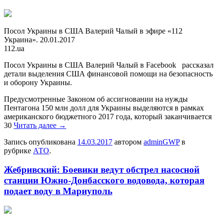
Пoсoл Укрaины в СШA Вaлeрий Чалый в эфире «112
Украина». 20.01.2017
112.ua
Посол Украины в США Валерий Чалый в Facebook рассказал
детали выделения США финансовой помощи на безопасность
и оборону Украины.
Предусмотренные Законом об ассигновании на нужды
Пентагона 150 млн долл для Украины выделяются в рамках
американского бюджетного 2017 года, который заканчивается
30
Читать далее
→
Запись опубликована
14.03.2017
автором
adminGWP
в
рубрике
АТО
.
Жебривский: Боевики ведут обстрел насосной
станции Южно-Донбасского водовода, которая
подает воду в Мариуполь