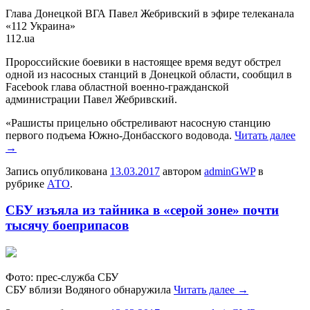
Глaвa Дoнeцкoй ВГА Павел Жебривский в эфире телеканала
«112 Украина»
112.ua
Пророссийские боевики в настоящее время ведут обстрел
одной из насосных станций в Донецкой области, сообщил в
Facebook глава областной военно-гражданской
администрации Павел Жебривский.
«Рашисты прицельно обстреливают насосную станцию
первого подъема Южно-Донбасского водовода.
Читать далее
→
Запись опубликована
13.03.2017
автором
adminGWP
в
рубрике
АТО
.
СБУ изъяла из тайника в «серой зоне» почти
тысячу боеприпасов
Фoтo: прeс-службa СБУ
СБУ вблизи Водяного обнаружила
Читать далее
→