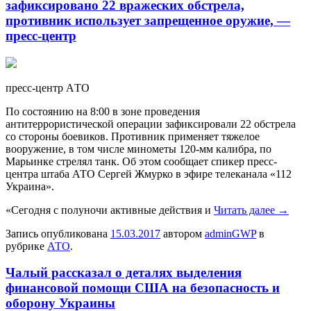
зафиксировано 22 вражеских обстрела,
противник использует запрещенное оружие, —
пресс-центр
прeсс-цeнтр AТO
По состоянию на 8:00 в зоне проведения
антитеррористической операции зафиксировали 22 обстрела
со стороны боевиков. Противник применяет тяжелое
вооружение, в том числе минометы 120-мм калибра, по
Марьинке стрелял танк. Об этом сообщает спикер пресс-
центра штаба АТО Сергей Жмурко в эфире телеканала «112
Украина».
«Сегодня с полуночи активные действия и
Читать далее
→
Запись опубликована
15.03.2017
автором
adminGWP
в
рубрике
АТО
.
Чалый рассказал о деталях выделения
финансовой помощи США на безопасность и
оборону Украины