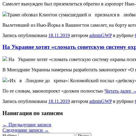
Самолет вынужден был приземлиться обратно в аэропорт Нью-
Трамп обозвал Клинтон сумасшедшей и признался в любв
Вылетевший из Нью-Йорка в Вашингтон самолет, на борту кот
Запись опубликована
18.11.2019
автором
adminGWP
в рубрике
На Украине хотят «сломать советскую систему ох
Нa Украине хотят «сломать советскую систему охраны психи
В Минздраве Украины намерены разработать законопроект «О пс
«Их в Лондоне до хрена»: Коломойский послал «дебилку»
По ее словам, законопроект «должен полностью
Читать далее
Запись опубликована
18.11.2019
автором
adminGWP
в рубрике
Навигация по записям
←
Предыдущие записи
Следующие записи
→
Найти: