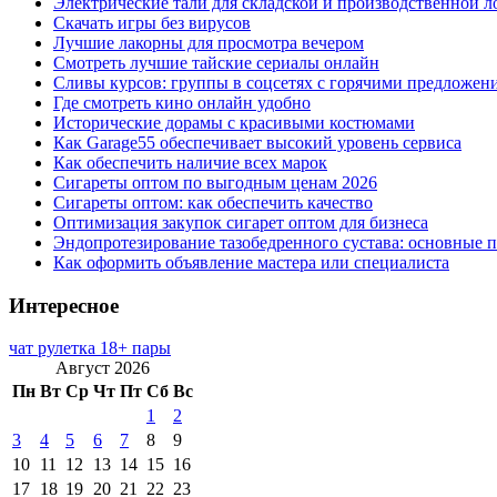
Электрические тали для складской и производственной л
Скачать игры без вирусов
Лучшие лакорны для просмотра вечером
Смотреть лучшие тайские сериалы онлайн
Сливы курсов: группы в соцсетях с горячими предложен
Где смотреть кино онлайн удобно
Исторические дорамы с красивыми костюмами
Как Garage55 обеспечивает высокий уровень сервиса
Как обеспечить наличие всех марок
Сигареты оптом по выгодным ценам 2026
Сигареты оптом: как обеспечить качество
Оптимизация закупок сигарет оптом для бизнеса
Эндопротезирование тазобедренного сустава: основные 
Как оформить объявление мастера или специалиста
Интересное
чат рулетка 18+ пары
Август 2026
Пн
Вт
Ср
Чт
Пт
Сб
Вс
1
2
3
4
5
6
7
8
9
10
11
12
13
14
15
16
17
18
19
20
21
22
23