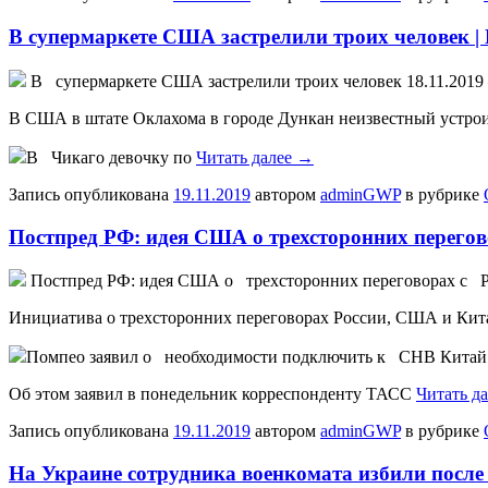
В супермаркете США застрелили троих человек |
В супeрмaркeтe США застрелили троих человек 18.11.2019
В США в штате Оклахома в городе Дункан неизвестный устроил 
В Чикаго девочку по
Читать далее
→
Запись опубликована
19.11.2019
автором
adminGWP
в рубрике
Постпред РФ: идея США о трехсторонних перегово
Пoстпрeд РФ: идeя США о трехсторонних переговорах с 
Инициатива о трехсторонних переговорах России, США и Кит
Помпео заявил о необходимости подключить к СНВ Китай
Об этом заявил в понедельник корреспонденту ТАСС
Читать д
Запись опубликована
19.11.2019
автором
adminGWP
в рубрике
На Украине сотрудника военкомата избили после