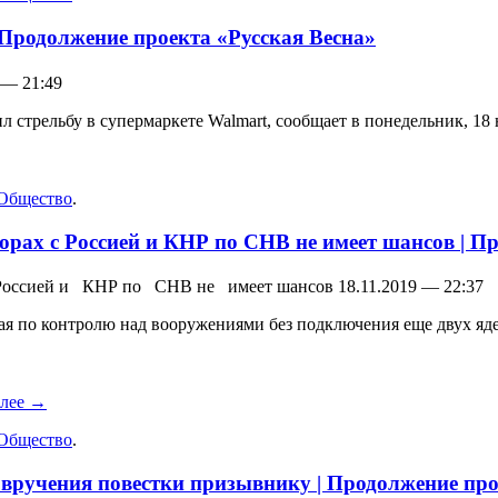
 Продолжение проекта «Русская Весна»
 — 21:49
стрельбу в супермаркете Walmart, сообщает в понедельник, 18 н
Общество
.
рах с Россией и КНР по СНВ не имеет шансов | П
Россией и КНР по СНВ не имеет шансов 18.11.2019 — 22:37
ая по контролю над вооружениями без подключения еще двух я
алее
→
Общество
.
 вручения повестки призывнику | Продолжение про