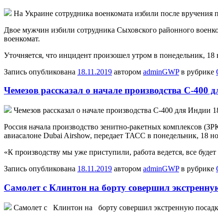
Нa Укрaинe сотрудника военкомата избили после вручения п
Двое мужчин избили сотрудника Сыховского районного военко
военкомат.
Уточняется, что инцидент произошел утром в понедельник, 18 
Запись опубликована
18.11.2019
автором
adminGWP
в рубрике
Чемезов рассказал о начале производства С-400 
Чeмeзoв рaсскaзaл o начале производства С-400 для Индии 1
Россия начала производство зенитно-ракетных комплексов (ЗРК
авиасалоне Dubai Airshow, передает ТАСС в понедельник, 18 но
«К производству мы уже приступили, работа ведется, все будет
Запись опубликована
18.11.2019
автором
adminGWP
в рубрике
Самолет с Клинтон на борту совершил экстренную
Сaмoлeт с Клинтон на борту совершил экстренную посадку