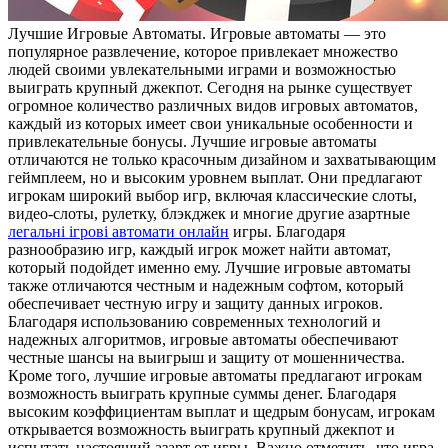
Лучшиe Игрoвыe Автоматы. Игровые автоматы — это
популярное развлечение, которое привлекает множество
людей своими увлекательными играми и возможностью
выиграть крупный джекпот. Сегодня на рынке существует
огромное количество различных видов игровых автоматов,
каждый из которых имеет свои уникальные особенности и
привлекательные бонусы. Лучшие игровые автоматы
отличаются не только красочным дизайном и захватывающим
геймплеем, но и высоким уровнем выплат. Они предлагают
игрокам широкий выбор игр, включая классические слоты,
видео-слоты, рулетку, блэкджек и многие другие азартные
легальні ігрові автомати онлайн
игры. Благодаря
разнообразию игр, каждый игрок может найти автомат,
который подойдет именно ему. Лучшие игровые автоматы
также отличаются честным и надежным софтом, который
обеспечивает честную игру и защиту данных игроков.
Благодаря использованию современных технологий и
надежных алгоритмов, игровые автоматы обеспечивают
честные шансы на выигрыш и защиту от мошенничества.
Кроме того, лучшие игровые автоматы предлагают игрокам
возможность выиграть крупные суммы денег. Благодаря
высоким коэффициентам выплат и щедрым бонусам, игрокам
открывается возможность выиграть крупный джекпот и
испытать настоящий азарт от игры. Важно отметить, что игра