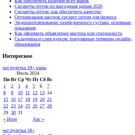
Как обеспечить наличие всех марок
Сигареты оптом по выгодным ценам 2026
Сигареты оптом: как обеспечить качество
Оптимизация закупок сигарет оптом для бизнеса
Эндопротезирование тазобедренного сустава: основные
показания
Как оформить объявление мастера или специалиста
Складчина и слив курсов: популярные термины онлайн-
образования
Интересное
чат рулетка 18+ пары
Июль 2024
Пн
Вт
Ср
Чт
Пт
Сб
Вс
1
2
3
4
5
6
7
8
9
10
11
12
13
14
15
16
17
18
19
20
21
22
23
24
25
26
27
28
29
30
31
« Июн
Авг »
чат рулетка 18+