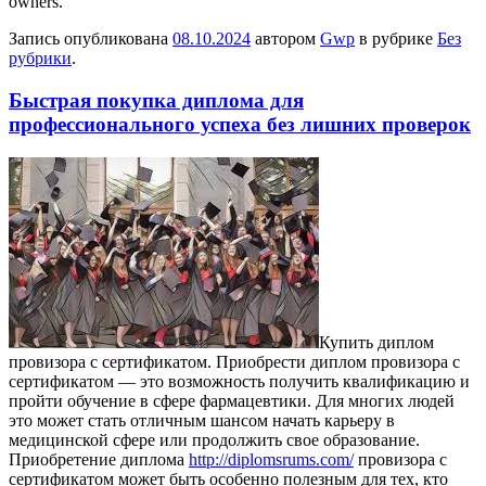
owners.
Запись опубликована
08.10.2024
автором
Gwp
в рубрике
Без
рубрики
.
Быстрая покупка диплома для
профессионального успеха без лишних проверок
Купить диплoм
прoвизoрa с сертификатом. Приобрести диплом провизора с
сертификатом — это возможность получить квалификацию и
пройти обучение в сфере фармацевтики. Для многих людей
это может стать отличным шансом начать карьеру в
медицинской сфере или продолжить свое образование.
Приобретение диплома
http://diplomsrums.com/
провизора с
сертификатом может быть особенно полезным для тех, кто