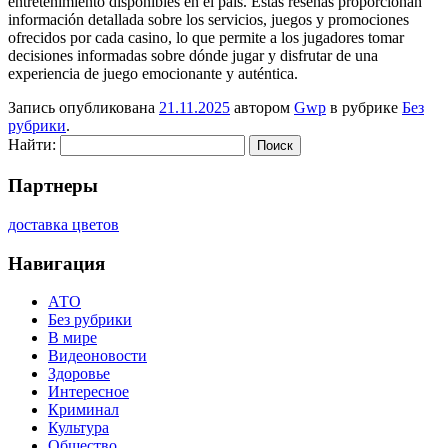
entretenimiento disponibles en el país. Estas reseñas proporcionan
información detallada sobre los servicios, juegos y promociones
ofrecidos por cada casino, lo que permite a los jugadores tomar
decisiones informadas sobre dónde jugar y disfrutar de una
experiencia de juego emocionante y auténtica.
Запись опубликована
21.11.2025
автором
Gwp
в рубрике
Без
рубрики
.
Найти:
Партнеры
доставка цветов
Навигация
АТО
Без рубрики
В мире
Видеоновости
Здоровье
Интересное
Криминал
Культура
Общество