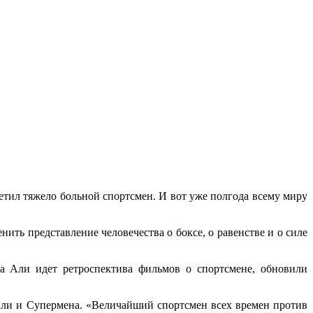
етил тяжело больной спортсмен. И вот уже полгода всему миру
енить представление человечества о
боксе, о равенстве и о силе
а Али идет ретроспектива фильмов о спортсмене, обновили
и и Супермена. «Величайший спорт­смен всех времен против