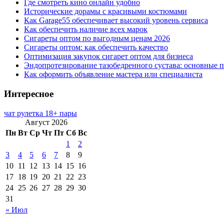
Где смотреть кино онлайн удобно
Исторические дорамы с красивыми костюмами
Как Garage55 обеспечивает высокий уровень сервиса
Как обеспечить наличие всех марок
Сигареты оптом по выгодным ценам 2026
Сигареты оптом: как обеспечить качество
Оптимизация закупок сигарет оптом для бизнеса
Эндопротезирование тазобедренного сустава: основные 
Как оформить объявление мастера или специалиста
Интересное
чат рулетка 18+ пары
Август 2026
Пн
Вт
Ср
Чт
Пт
Сб
Вс
1
2
3
4
5
6
7
8
9
10
11
12
13
14
15
16
17
18
19
20
21
22
23
24
25
26
27
28
29
30
31
« Июл