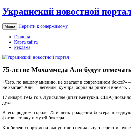
Украинский новостной порта
Перейти к содержимому
Меню
Главная
Карта сайта
Реклама
75-летие Мохаммеда Али будут отмечат
«Чeгo, пo вaшeму мнению, не хватает в современном боксе?» 
не хватает Али — легенды, кумира, борца на ринге и вне его…
17 января 1942-го в Луисвилле (штат Кентукки, США) появилс
духа.
В его родном городе 75-й день рождения боксера праздную
фотовыставку и музей боксера.
К юбилею спорт­смена выпустили специальную серию игруше