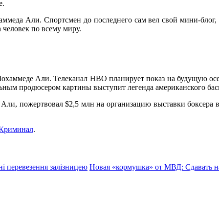
е.
меда Али. Спорт­смен до последнего сам вел свой мини-блог, 
 человек по всему миру.
Мохаммеде Али. Телеканал HBO планирует показ на будущую ос
ным продюсером картины выступит легенда американского бас
м Али, пожертвовал $2,5 млн на организацию выставки боксера
Криминал
.
ні перевезення залізницею
Новая «кормушка» от МВД: Сдавать н