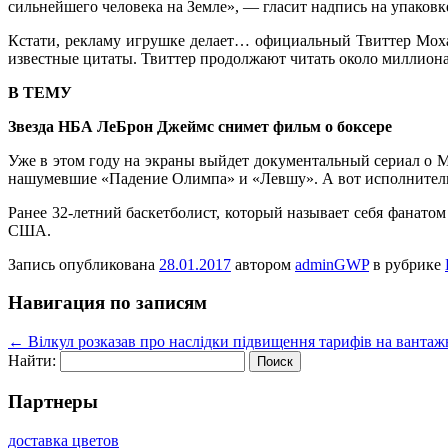
сильнейшего человека на Земле», — гласит надпись на упаковк
Кстати, рекламу игрушке делает… официальный Твиттер Мохам
известные цитаты. Твиттер продолжают читать около миллиона
В ТЕМУ
Звезда НБА ЛеБрон Джеймс снимет фильм о боксере
Уже в этом году на экраны выйдет документальный сериал о 
нашумевшие «Падение Олимпа» и «Левшу». А вот исполнитель
Ранее 32-летний баскетболист, который называет себя фанато
США.
Запись опубликована
28.01.2017
автором
adminGWP
в рубрике
Навигация по записям
←
Вілкул розказав про наслідки підвищення тарифів на вантаж
Найти:
Партнеры
доставка цветов