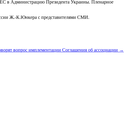
ции ЕС в Администрацию Президента Украины. Пленарное
иссии Ж.-К.Юнкера с представителями СМИ.
оворят вопрос имплементации Соглашения об ассоциации
→