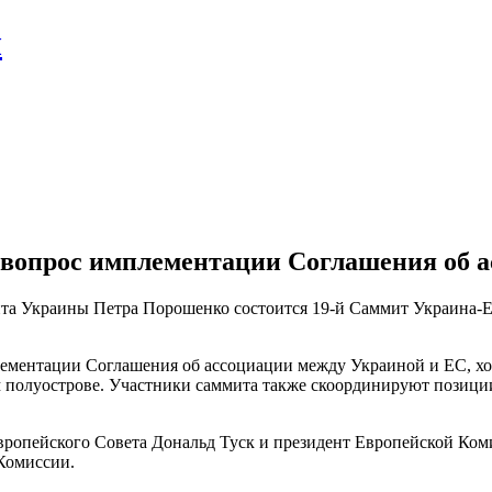
л
 вопрос имплементации Соглашения об 
ента Украины Петра Порошенко состоится 19-й Саммит Украина
плементации Соглашения об ассоциации между Украиной и ЕС, хо
 полуострове. Участники саммита также скоординируют позиц
Европейского Совета Дональд Туск и президент Европейской Ко
Комиссии.