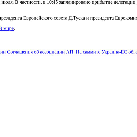
13 июля. В частности, в 10:45 запланировано прибытие делега
президента Европейского совета Д.Туска и президента Евроком
В мире
.
ии Соглашения об ассоциации
АП: На саммите Украина-ЕС обг