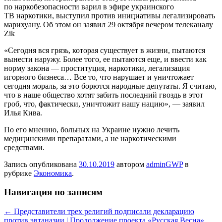
по наркобезопасности варил в эфире украинского
ТВ наркотики, выступил против инициативы легализировать
марихуану. Об этом он заявил 29 октября вечером телеканалу
Zik
«Сегодня вся грязь, которая существует в
жизни, пытаются
вынести наружу. Более того, ее пытаются еще, и ввести как
норму закона — проституция, наркотики, легализация
игорного бизнеса… Все то, что нарушает и уничтожает
сегодня мораль, за это борются народные депутаты. Я считаю,
что в наше общество хотят забить последний гвоздь в этот
гроб, что, фактически, уничтожит нашу нацию», — заявил
Илья Кива.
По его мнению, больных на Украине нужно лечить
медицинскими препаратами, а не наркотическими
средствами.
Запись опубликована
30.10.2019
автором
adminGWP
в
рубрике
Экономика
.
Навигация по записям
←
Представители трех религий подписали декларацию
против эвтаназии | Продолжение проекта «Русская Весна»