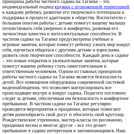
принципы работы частного садика на Таганке – это
индивидуальный подход
кружки с огороженной территорией
к каждому ребенку, развитие его творческого потенциала и
поддержка в процессе адаптации к обществу. Воспитатели с
большим опытом работы с детьми помогут вашему малышу
почувствовать себя уверенно и комфортно, развивая его
личностные качества и интеллектуальные способности. В
частном садике на Таганке предусмотрены учебные и
игровые занятия, которые помогут ребенку узнать мир вокруг
себя, научиться общаться с другими детьми и взрослыми,
развить свои творческие способности. Каждый день в садике
– это новые открытия и увлекательные занятия, которые
помогут вашему ребенку стать самостоятельным и
ответственным человеком. Одним из главных принципов
работы частного садика на Таганке является безопасность
детей. Все помещения оборудованы современной системой
видеонаблюдения, что позволяет контролировать все
происходящее внутри и вокруг садика. Педагоги постоянно
следят за детьми, обеспечивая им безопасность и комфортное
пребывание. В частном садике на Таганке регулярно
проводятся мероприятия и праздники, которые помогают
детям разнообразить свой досуг и обогатить свой кругозор.
Рождественские утренники, мастер-классы по рисованию,
праздники весны и многое другое – все это делает
пребывание в садике интересным и запоминающимся. Наш