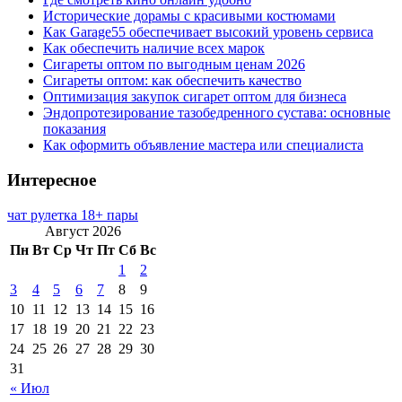
Исторические дорамы с красивыми костюмами
Как Garage55 обеспечивает высокий уровень сервиса
Как обеспечить наличие всех марок
Сигареты оптом по выгодным ценам 2026
Сигареты оптом: как обеспечить качество
Оптимизация закупок сигарет оптом для бизнеса
Эндопротезирование тазобедренного сустава: основные
показания
Как оформить объявление мастера или специалиста
Интересное
чат рулетка 18+ пары
Август 2026
Пн
Вт
Ср
Чт
Пт
Сб
Вс
1
2
3
4
5
6
7
8
9
10
11
12
13
14
15
16
17
18
19
20
21
22
23
24
25
26
27
28
29
30
31
« Июл