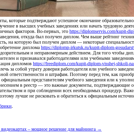
енты, которые подтверждают успешное окончание образовательн
бучение в высших учебных заведениях или начать трудовую деят
зличных факторов. Во-первых, это
https://diplomservis.com/kupit-
заведения, откуда был получен диплом. Чем выше рейтинг техни
сть, на которую был получен диплом — некоторые специальности
риобретение диплома
https://diplomp-irkutsk.ru/kupit-diplom-gosuda
подозрительным и неправомерным действием. Для того чтобы ди
ителен и признавался работодателями или учебными заведения
икация дипломов
https://freediplom.com/kupit-diplom-visshej-shkoli-nar
ечь за собой утрату доверия работодателя или учебного заведен
вной ответственности и штрафам. Поэтому перед тем, как приобр
я к официальным представителям учебного заведения или к упо
анесением в реестр — это важные документы, подтверждающие о
дательством и при соблюдении всех необходимых процедур. Важн
 поэтому лучше не рисковать и обратиться к официальным источн
убрики
.
 видеокартах – мощное решение для майнинга
→