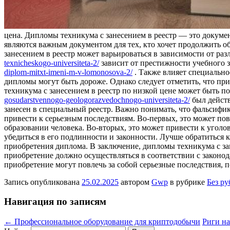
цена. Дипломы техникума с занесением в реестр — это докум
являются важным документом для тех, кто хочет продолжить о
занесением в реестр может варьироваться в зависимости от ра
texnicheskogo-universiteta-2/
зависит от престижности учебного 
diplom-mitxt-imeni-m-v-lomonosova-2/
. Также влияет специально
дипломы могут быть дороже. Однако следует отметить, что п
техникума с занесением в реестр по низкой цене может быть 
gosudarstvennogo-geologorazvedochnogo-universiteta-2/
был действ
занесен в специальный реестр. Важно понимать, что фальсиф
привести к серьезным последствиям. Во-первых, это может повл
образовании человека. Во-вторых, это может привести к уголо
убедиться в его подлинности и законности. Лучше обратитьс
приобретения диплома. В заключение, дипломы техникума с з
приобретение должно осуществляться в соответствии с законо
приобретение могут повлечь за собой серьезные последствия,
Запись опубликована
25.02.2025
автором
Gwp
в рубрике
Без р
Навигация по записям
←
Профессиональное оборудование для криптодобычи
Риги на