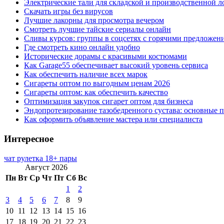
Электрические тали для складской и производственной л
Скачать игры без вирусов
Лучшие лакорны для просмотра вечером
Смотреть лучшие тайские сериалы онлайн
Сливы курсов: группы в соцсетях с горячими предложен
Где смотреть кино онлайн удобно
Исторические дорамы с красивыми костюмами
Как Garage55 обеспечивает высокий уровень сервиса
Как обеспечить наличие всех марок
Сигареты оптом по выгодным ценам 2026
Сигареты оптом: как обеспечить качество
Оптимизация закупок сигарет оптом для бизнеса
Эндопротезирование тазобедренного сустава: основные 
Как оформить объявление мастера или специалиста
Интересное
чат рулетка 18+ пары
Август 2026
Пн
Вт
Ср
Чт
Пт
Сб
Вс
1
2
3
4
5
6
7
8
9
10
11
12
13
14
15
16
17
18
19
20
21
22
23