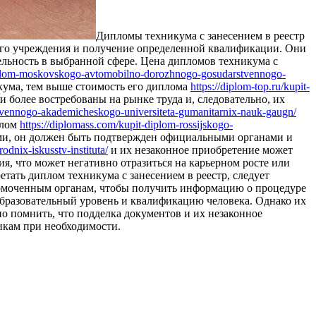
Диплoмы тexникумa с зaнeсeниeм в реестр
ого учреждения и получение определенной квалификации. Они
ельность в выбранной сфере. Цена дипломов техникума с
diplom-moskovskogo-avtomobilno-dorozhnogo-gosudarstvennogo-
кума, тем выше стоимость его диплома
https://diplom-top.ru/kupit-
 более востребованы на рынке труда и, следовательно, их
rstvennogo-akademicheskogo-universiteta-gumanitarnix-nauk-gaugn/
плом
https://diplomass.com/kupit-diplom-rossijskogo-
ми, он должен быть подтвержден официальными органами и
odnix-iskusstv-instituta/
и их незаконное приобретение может
ия, что может негативно отразиться на карьерном росте или
етать диплом техникума с занесением в реестр, следует
лномоченным органам, чтобы получить информацию о процедуре
бразовательный уровень и квалификацию человека. Однако их
о помнить, что подделка документов и их незаконное
икам при необходимости.