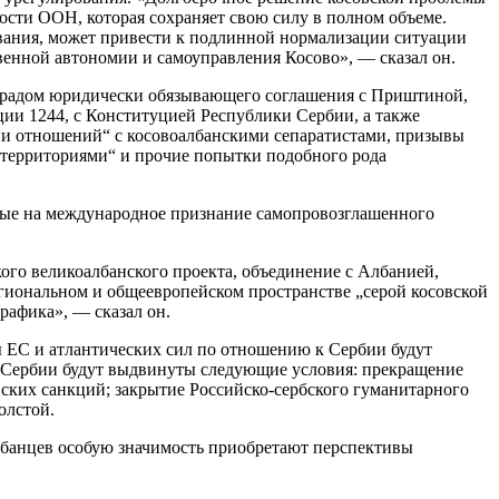
сти ООН, которая сохраняет свою силу в полном объеме.
ования, может привести к подлинной нормализации ситуации
енной автономии и самоуправления Косово», — сказал он.
градом юридически обязывающего соглашения с Приштиной,
ии 1244, с Конституцией Республики Сербии, а также
ии отношений“ с косовоалбанскими сепаратистами, призывы
а территориями“ и прочие попытки подобного рода
нные на международное признание самопровозглашенного
го великоалбанского проекта, объединение с Албанией,
гиональном и общеевропейском пространстве „серой косовской
рафика», — сказал он.
 ЕС и атлантических сил по отношению к Сербии будут
 Сербии будут выдвинуты следующие условия: прекращение
ских санкций; закрытие Российско-сербского гуманитарного
олстой.
албанцев особую значимость приобретают перспективы