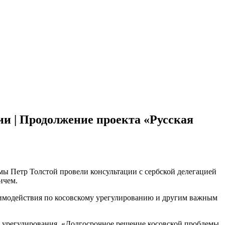
ии | Продолжение проекта «Русская
мы Петр Толстой провели консультации с сербской делегацией
ичем.
аимодействия по косовскому урегулированию и другим важным
 урегулирования. «Долгосрочное решение косовской проблемы