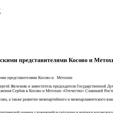
л
рбскими представителями Косово и Метох
скими представителями Косово и Метохии
ергей Железняк и заместитель председателя Государственной Ду
ижения Сербов в Косово и Метохии «Отечество»
Славишей Рист
сово, а также развитие межпартийного и межпарламентского вз
литической оценки сложившейся ситуации в вопросе косовского