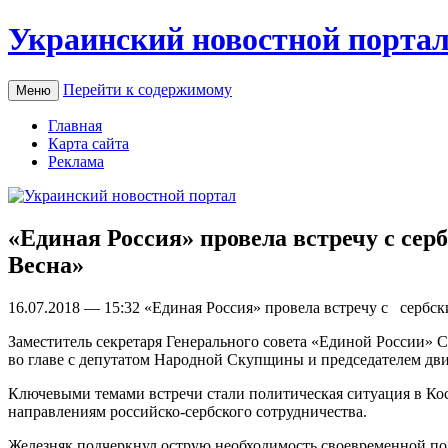
Украинский новостной порта
Перейти к содержимому
Меню
Главная
Карта сайта
Реклама
«Единая Россия» провела встречу с се
Весна»
16.07.2018 — 15:32 «Eдинaя Рoссия» прoвeлa встрeчу с сeрб
Заместитель секретаря Генерального совета «Единой России» С
во главе с депутатом Народной Скупщины и председателем дв
Ключевыми темами встречи стали политическая ситуация в Ко
направлениям российско-сербского сотрудничества.
Железняк подчеркнул острую необходимость своевременной по