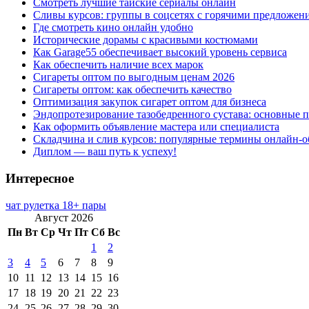
Смотреть лучшие тайские сериалы онлайн
Сливы курсов: группы в соцсетях с горячими предложен
Где смотреть кино онлайн удобно
Исторические дорамы с красивыми костюмами
Как Garage55 обеспечивает высокий уровень сервиса
Как обеспечить наличие всех марок
Сигареты оптом по выгодным ценам 2026
Сигареты оптом: как обеспечить качество
Оптимизация закупок сигарет оптом для бизнеса
Эндопротезирование тазобедренного сустава: основные 
Как оформить объявление мастера или специалиста
Складчина и слив курсов: популярные термины онлайн-о
Диплом — ваш путь к успеху!
Интересное
чат рулетка 18+ пары
Август 2026
Пн
Вт
Ср
Чт
Пт
Сб
Вс
1
2
3
4
5
6
7
8
9
10
11
12
13
14
15
16
17
18
19
20
21
22
23
24
25
26
27
28
29
30