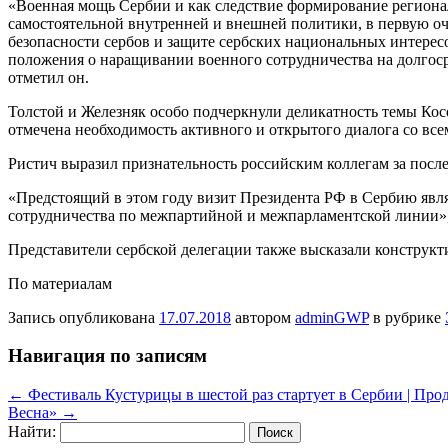
«Военная мощь Сербии и как следствие формирование региона
самостоятельной внутренней и внешней политики, в первую оч
безопасности сербов и защите сербских национальных интересо
положения о наращивании военного сотрудничества на долгос
отметил он.
Толстой и Железняк особо подчеркнули деликатность темы Кос
отмечена необходимость активного и открытого диалога со вс
Ристич выразил признательность российским коллегам за пос
«Предстоящий в этом году визит Президента РФ в Сербию явля
сотрудничества по межпартийной и межпарламентской линии»,
Представители сербской делегации также высказали конструкт
По материалам
Запись опубликована
17.07.2018
автором
adminGWP
в рубрике
Навигация по записям
←
Фестиваль Кустурицы в шестой раз стартует в Сербии | Про
Весна»
→
Найти: