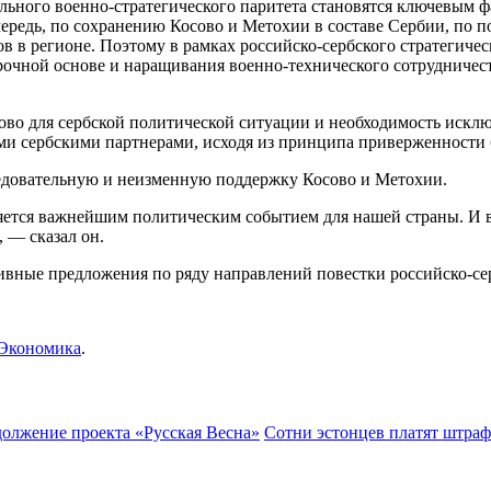
льного военно-стратегического паритета становятся ключевым 
ередь, по сохранению Косово и Метохии в составе Сербии, по п
в в регионе. Поэтому в рамках российско-сербского стратегиче
рочной основе и наращивания военно-технического сотрудничес
ово для сербской политической ситуации и необходимость исклю
еми сербскими партнерами, исходя из принципа приверженности 
ледовательную и неизменную поддержку Косово и Метохии.
ется важнейшим политическим событием для нашей страны. И в 
 — сказал он.
ивные предложения по ряду направлений повестки российско-се
Экономика
.
должение проекта «Русская Весна»
Сотни эстонцев платят штраф