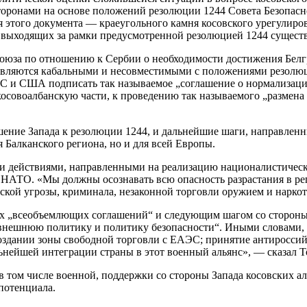
оронами на основе положений резолюции 1244 Совета Безопасно
я этого документа — краеугольного камня косовского урегулир
 выходящих за рамки предусмотренной резолюцией 1244 существ
союза по отношению к Сербии о необходимости достижения Бел
 являются кабальными и несовместимыми с положениями резолюц
ЕС и США подписать так называемое „соглашение о нормализац
косовоалбанскую части, к проведению так называемого „размен
ошение Запада к резолюции 1244, и дальнейшие шаги, направле
 Балканского региона, но и для всей Европы.
и действиями, направленными на реализацию националистическо
 НАТО. «Мы должны осознавать всю опасность разрастания в ре
кой угрозы, криминала, незаконной торговли оружием и наркот
ых „всеобъемлющих соглашений“ и следующим шагом со стороны
 внешнюю политику и политику безопасности“. Иными словами,
создании зоны свободной торговли с ЕАЭС; принятие антироссий
ьнейшей интеграции страны в этот военный альянс», — сказал Т
 в том числе военной, поддержки со стороны Запада косовских 
потенциала.