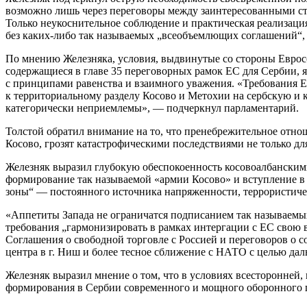
возможно лишь через переговоры между заинтересованными ст
Только неукоснительное соблюдение и практическая реализаци
без каких-либо так называемых „всеобъемлющих соглашений“,
По мнению Железняка, условия, выдвинутые со стороны Евро
содержащиеся в главе 35 переговорных рамок ЕС для Сербии,
с принципами равенства и взаимного уважения. «Требования 
к территориальному разделу Косово и Метохии на сербскую и 
категорически неприемлемы», — подчеркнул парламентарий.
Толстой обратил внимание на то, что пренебрежительное отн
Косово, грозят катастрофическими последствиями не только для
Железняк выразил глубокую обеспокоенность косовоалбанским
формирование так называемой «армии Косово» и вступление в
зоны“ — постоянного источника напряженности, террористичес
«Аппетиты Запада не ограничатся подписанием так называем
требования „гармонизировать в рамках интергации с ЕС свою
Соглашения о свободной торговле с Россией и переговоров о 
центра в г. Ниш и более тесное сближение с НАТО с целью дал
Железняк выразил мнение о том, что в условиях всесторонней,
формирования в Сербии современного и мощного оборонного 