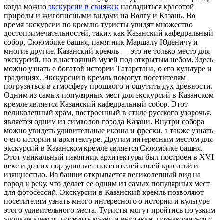
когда можно
экскурсии в свияжск
насладиться красотой
природы и живописными видами на Волгу и Казань. Во
время экскурсии по кремлю туристы увидят множество
достопримечательностей, таких как Казанский кафедральный
собор, Сююмбике башня, памятник Маршалу Юденичу и
многие другие. Казанский кремль — это не только место для
экскурсий, но и настоящий музей под открытым небом. Здесь
можно узнать о богатой истории Татарстана, о его культуре и
традициях. Экскурсии в кремль помогут посетителям
погрузиться в атмосферу прошлого и ощутить дух древности.
Одним из самых популярных мест для экскурсий в Казанском
кремле является Казанский кафедральный собор. Этот
великолепный храм, построенный в стиле русского узорочья,
является одним из символов города Казани. Внутри собора
можно увидеть удивительные иконы и фрески, а также узнать
о его истории и архитектуре. Другим интересным местом для
экскурсий в Казанском кремле является Сююмбике башня.
Этот уникальный памятник архитектуры был построен в XVI
веке и до сих пор удивляет посетителей своей красотой и
изящностью. Из башни открывается великолепный вид на
город и реку, что делает ее одним из самых популярных мест
для фотосессий. Экскурсии в Казанский кремль позволяют
посетителям узнать много интересного о истории и культуре
этого удивительного места. Туристы могут пройтись по узким
улочкам кремля, посетить музеи и выставки, познакомиться с