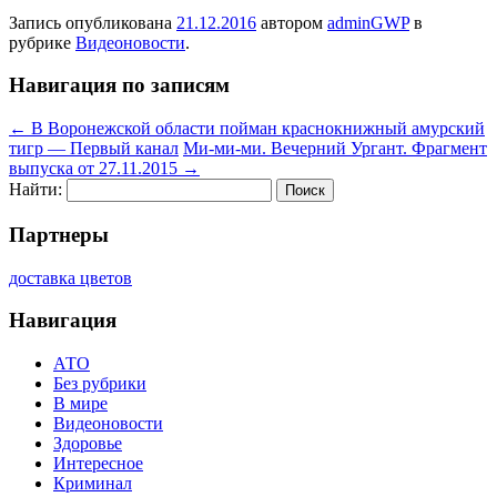
Запись опубликована
21.12.2016
автором
adminGWP
в
рубрике
Видеоновости
.
Навигация по записям
←
В Воронежской области пойман краснокнижный амурский
тигр — Первый канал
Ми-ми-ми. Вечерний Ургант. Фрагмент
выпуска от 27.11.2015
→
Найти:
Партнеры
доставка цветов
Навигация
АТО
Без рубрики
В мире
Видеоновости
Здоровье
Интересное
Криминал