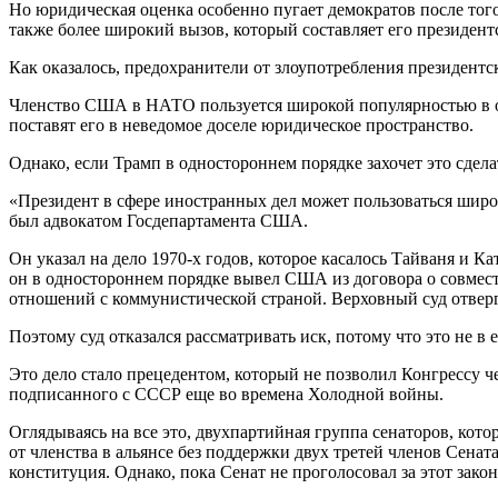
Но юридическая оценка особенно пугает демократов после тог
также более широкий вызов, который составляет его президен
Как оказалось, предохранители от злоупотребления президент
Членство США в НАТО пользуется широкой популярностью в об
поставят его в неведомое доселе юридическое пространство.
Однако, если Трамп в одностороннем порядке захочет это сдела
«Президент в сфере иностранных дел может пользоваться широ
был адвокатом Госдепартамента США.
Он указал на дело 1970-х годов, которое касалось Тайваня и К
он в одностороннем порядке вывел США из договора о совмес
отношений с коммунистической страной. Верховный суд отверг
Поэтому суд отказался рассматривать иск, потому что это не в 
Это дело стало прецедентом, который не позволил Конгрессу ч
подписанного с СССР еще во времена Холодной войны.
Оглядываясь на все это, двухпартийная группа сенаторов, к
от членства в альянсе без поддержки двух третей членов Сена
конституция. Однако, пока Сенат не проголосовал за этот зак