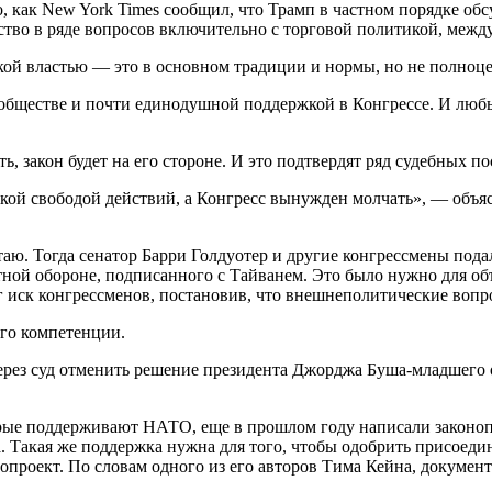
о, как New York Times сообщил, что Трамп в частном порядке о
тство в ряде вопросов включительно с торговой политикой, ме
ской властью — это в основном традиции и нормы, но не полноц
ществе и почти единодушной поддержкой в Конгрессе. И любые
ть, закон будет на его стороне. И это подтвердят ряд судебных 
кой свободой действий, а Конгресс вынужден молчать», — объя
атаю. Тогда сенатор Барри Голдуотер и другие конгрессмены пода
тной обороне, подписанного с Тайванем. Это было нужно для о
 иск конгрессменов, постановив, что внешнеполитические вопр
его компетенции.
ерез суд отменить решение президента Джорджа Буша-младшего о
оторые поддерживают НАТО, еще в прошлом году написали закон
та. Такая же поддержка нужна для того, чтобы одобрить присоед
онопроект. По словам одного из его авторов Тима Кейна, докуме