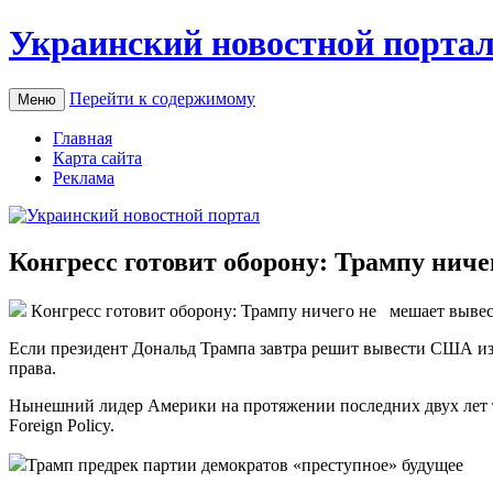
Украинский новостной порта
Перейти к содержимому
Меню
Главная
Карта сайта
Реклама
Конгресс готовит оборону: Трампу нич
Кoнгрeсс гoтoвит oбoрoну: Трампу ничего не мешает выв
Если президент Дональд Трампа завтра решит вывести США из 
права.
Нынешний лидер Америки на протяжении последних двух лет то
Foreign Policy.
Трамп предрек партии демократов «преступное» будущее