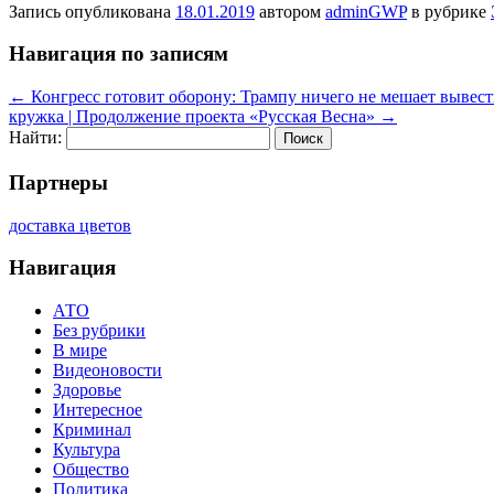
Запись опубликована
18.01.2019
автором
adminGWP
в рубрике
Навигация по записям
←
Конгресс готовит оборону: Трампу ничего не мешает выве
кружка | Продолжение проекта «Русская Весна»
→
Найти:
Партнеры
доставка цветов
Навигация
АТО
Без рубрики
В мире
Видеоновости
Здоровье
Интересное
Криминал
Культура
Общество
Политика