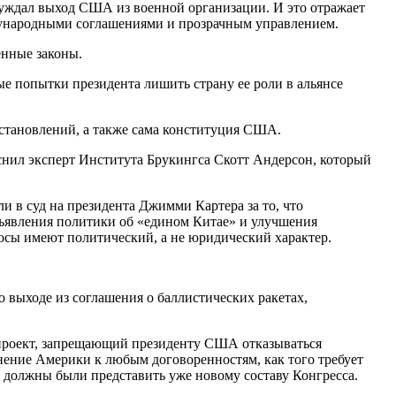
бсуждал выход США из военной организации. И это отражает
ждународными соглашениями и прозрачным управлением.
енные законы.
 попытки президента лишить страну ее роли в альянсе
постановлений, а также сама конституция США.
снил эксперт Института Брукингса Скотт Андерсон, который
ли в суд на президента Джимми Картера за то, что
бъявления политики об «едином Китае» и улучшения
осы имеют политический, а не юридический характер.
 выходе из соглашения о баллистических ракетах,
опроект, запрещающий президенту США отказываться
инение Америки к любым договоренностям, как того требует
нт должны были представить уже новому составу Конгресса.