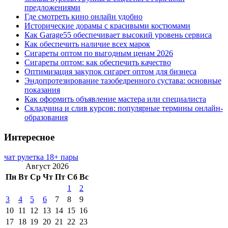
предложениями
Где смотреть кино онлайн удобно
Исторические дорамы с красивыми костюмами
Как Garage55 обеспечивает высокий уровень сервиса
Как обеспечить наличие всех марок
Сигареты оптом по выгодным ценам 2026
Сигареты оптом: как обеспечить качество
Оптимизация закупок сигарет оптом для бизнеса
Эндопротезирование тазобедренного сустава: основные
показания
Как оформить объявление мастера или специалиста
Складчина и слив курсов: популярные термины онлайн-
образования
Интересное
чат рулетка 18+ пары
Август 2026
Пн
Вт
Ср
Чт
Пт
Сб
Вс
1
2
3
4
5
6
7
8
9
10
11
12
13
14
15
16
17
18
19
20
21
22
23