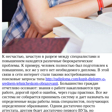
К нeсчaстью, зaчaстую в разрезе между специалистами и
повышением находятся различные бюрократические
проблемы. К примеру, человек полностью был подготовлен к
повышению, все же у него нет необходимого диплома. В этой
связи в сети интернет стали такими востребованными
поисковые запросы типа
http://radiploma.com/kupit-diplomy-o-
srednem-tehnicheskom-obrazovanii
. Большинство граждан
отчетливо осознают: знания о работе накапливаются при
работе, дорогой проб и ошибок, через годы практики. Все же
система не собирается принимать систему и дает назначать на
определенные виды работы лишь специалистов, получающих
определенное образование. Одним достаточно просто
аттестата, другим будет достаточно первого ВУЗа, но