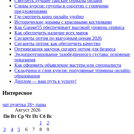
Смотреть лучшие тайские сериалы онлайн
Сливы курсов: группы в соцсетях с горячими
предложениями
Где смотреть кино онлайн удобно
Исторические дорамы с красивыми костюмами
Как Garage55 обеспечивает высокий уровень сервиса
Как обеспечить наличие всех марок
Сигареты оптом по выгодным ценам 2026
Сигареты оптом: как обеспечить качество
Оптимизация закупок сигарет оптом для бизнеса
Эндопротезирование тазобедренного сустава: основные
показания
Как оформить объявление мастера или специалиста
Складчина и слив курсов: популярные термины онлайн-
образования
Диплом — ваш путь к успеху!
Интересное
чат рулетка 18+ пары
Август 2026
Пн
Вт
Ср
Чт
Пт
Сб
Вс
1
2
3
4
5
6
7
8
9