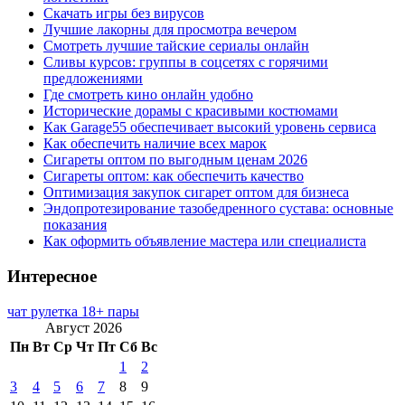
Скачать игры без вирусов
Лучшие лакорны для просмотра вечером
Смотреть лучшие тайские сериалы онлайн
Сливы курсов: группы в соцсетях с горячими
предложениями
Где смотреть кино онлайн удобно
Исторические дорамы с красивыми костюмами
Как Garage55 обеспечивает высокий уровень сервиса
Как обеспечить наличие всех марок
Сигареты оптом по выгодным ценам 2026
Сигареты оптом: как обеспечить качество
Оптимизация закупок сигарет оптом для бизнеса
Эндопротезирование тазобедренного сустава: основные
показания
Как оформить объявление мастера или специалиста
Интересное
чат рулетка 18+ пары
Август 2026
Пн
Вт
Ср
Чт
Пт
Сб
Вс
1
2
3
4
5
6
7
8
9