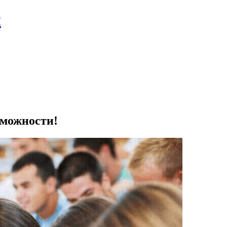
л
зможности!