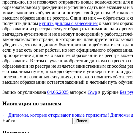
престижно, но и позволяет открывать новые возможности для 
образовательном учреждении и успешно сдать все экзамены и
может закончить обучение или потерял свой диплом. В таких с
высшем образовании из реестра. Один из них — обратиться к 
получить диплом
купить диплом с занесением
о высшем образо
образовании из реестра следует обращать внимание на их реп
выглядеть аутентично и не вызовут подозрений у работодател
законодательство страны, в которой вы планируете использов
убедиться, что ваш диплом будет признан и действителен в д
если у вас есть опыт работы, но нет официального образовани
приобретение диплома о высшем образовании из реестра может
образования. В этом случае приобретение диплома из реестра
образовании из реестра не является единственным способом ре
его законным путем, проходя обучение в университете или др
полезным в различных ситуациях, но важно помнить об ответс
высшем образовании остается законный и честный путь обучен
Запись опубликована
04.06.2025
автором
Gwp
в рубрике
Без р
Навигация по записям
←
Дипломы, которые открывают новые горизонты!
Дипломы д
Найти:
Партнеры