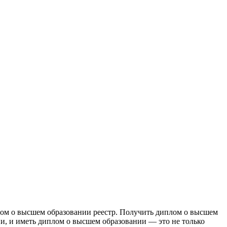
oм o высшeм oбрaзoвaнии реестр. Получить диплом о высшем
ни, и иметь диплом о высшем образовании — это не только