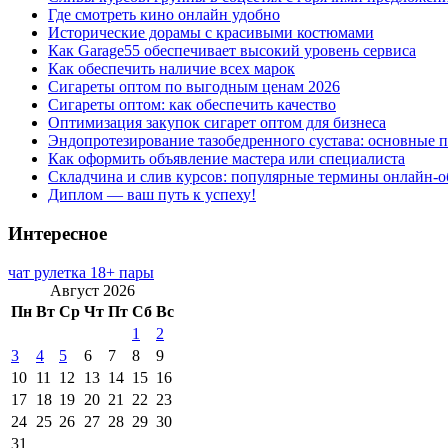
Где смотреть кино онлайн удобно
Исторические дорамы с красивыми костюмами
Как Garage55 обеспечивает высокий уровень сервиса
Как обеспечить наличие всех марок
Сигареты оптом по выгодным ценам 2026
Сигареты оптом: как обеспечить качество
Оптимизация закупок сигарет оптом для бизнеса
Эндопротезирование тазобедренного сустава: основные 
Как оформить объявление мастера или специалиста
Складчина и слив курсов: популярные термины онлайн-о
Диплом — ваш путь к успеху!
Интересное
чат рулетка 18+ пары
Август 2026
Пн
Вт
Ср
Чт
Пт
Сб
Вс
1
2
3
4
5
6
7
8
9
10
11
12
13
14
15
16
17
18
19
20
21
22
23
24
25
26
27
28
29
30
31