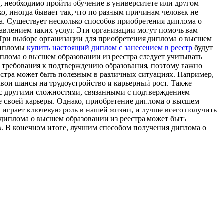
, необходимо пройти обучение в университете или другом
о, иногда бывает так, что по разным причинам человек не
ра. Существует несколько способов приобретения диплома о
авлением таких услуг. Эти организации могут помочь вам
 При выборе организации для приобретения диплома о высшем
 дипломы
купить настоящий диплом с занесением в реестр
будут
плома о высшем образовании из реестра следует учитывать
и требования к подтверждению образования, поэтому важно
еестра может быть полезным в различных ситуациях. Например,
свои шансы на трудоустройство и карьерный рост. Также
я с другими сложностями, связанными с подтверждением
ие своей карьеры. Однако, приобретение диплома о высшем
 играет ключевую роль в нашей жизни, и лучше всего получить
 диплома о высшем образовании из реестра может быть
в. В конечном итоге, лучшим способом получения диплома о