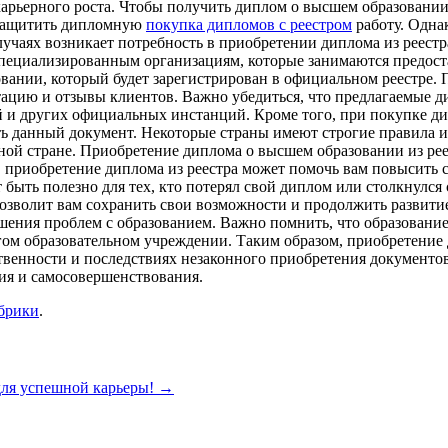
карьерного роста. Чтобы получить диплом о высшем образовании
 защитить дипломную
покупка дипломов с реестром
работу. Однак
лучаях возникает потребность в приобретении диплома из реест
специализированным организациям, которые занимаются предост
вании, который будет зарегистрирован в официальном реестре.
утацию и отзывы клиентов. Важно убедиться, что предлагаемые
ей и других официальных инстанций. Кроме того, при покупке ди
ать данный документ. Некоторые страны имеют строгие правила 
анной стране. Приобретение диплома о высшем образовании из р
я, приобретение диплома из реестра может помочь вам повысить 
 быть полезно для тех, кто потерял свой диплом или столкнулс
 позволит вам сохранить свои возможности и продолжить развит
шения проблем с образованием. Важно помнить, что образование
угом образовательном учреждении. Таким образом, приобретение
твенности и последствиях незаконного приобретения документо
ия и самосовершенствования.
убрики
.
ля успешной карьеры!
→