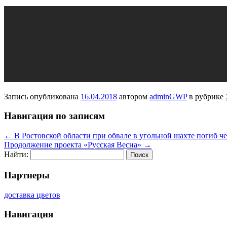
Запись опубликована
16.04.2018
автором
adminGWP
в рубрике
Навигация по записям
←
В Ростовской области при обвале в угольной шахте погиб ч
Продолжение проекта «Русская Весна»
→
Найти:
Партнеры
доставка цветов
Навигация