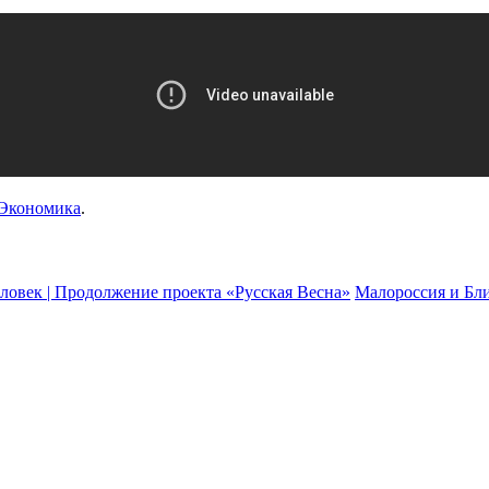
Экономика
.
еловек | Продолжение проекта «Русская Весна»
Малороссия и Бли