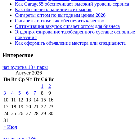
Как Garage55 обеспечивает высокий уровень сервиса
Как обеспечить наличие всех марок
Сигареты оптом по выгодным ценам 2026
Сигареты оптом: как обеспечить качество
Оптимизация закупок сигарет оптом для бизнеса
Эндопротезирование тазобедренного сустава: основные
показания
Как оформить объявление мастера или специалиста
Интересное
чат рулетка 18+ пары
Август 2026
Пн
Вт
Ср
Чт
Пт
Сб
Вс
1
2
3
4
5
6
7
8
9
10
11
12
13
14
15
16
17
18
19
20
21
22
23
24
25
26
27
28
29
30
31
« Июл
чат рулетка 18+