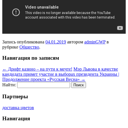
Запись опубликована
04.01.2019
автором
adminGWP
в
рубрике
Общество
.
Навигация по записям
←
Дрифт казино – на пути к мечте!
Мэр Львова в качестве
кандидата примет участие в выборах президента Украины |
Продолжение проекта «Русская Весна»
→
Найти:
Партнеры
доставка цветов
Навигация