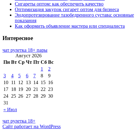
Сигареты оптом: как обеспечить качество
Оптимизация закупок сигарет оптом для бизнеса
Эндопротезирование тазобедренного сустава: основные
показания
Как оформить объявление мастера или специалиста
Интересное
чат рулетка 18+ пары
Август 2026
Пн
Вт
Ср
Чт
Пт
Сб
Вс
1
2
3
4
5
6
7
8
9
10
11
12
13
14
15
16
17
18
19
20
21
22
23
24
25
26
27
28
29
30
31
« Июл
чат рулетка 18+
Сайт работает на WordPress