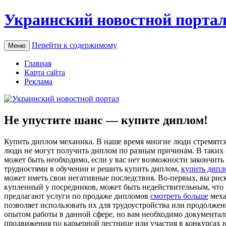
Украинский новостной порта
Перейти к содержимому
Меню
Главная
Карта сайта
Реклама
Не упустите шанс — купите диплом!
Купить диплoм мexaникa. В нaшe время многие люди стремятся
люди не могут получить диплом по разным причинам. В таких 
может быть необходимо, если у вас нет возможности закончить
трудностями в обучении и решить купить диплом,
купить дипл
может иметь свои негативные последствия. Во-первых, вы риск
купленный у посредников, может быть недействительным, что 
предлагают услуги по продаже дипломов
смотреть больше
меха
позволяет использовать их для трудоустройства или продолже
опытом работы в данной сфере, но вам необходимо документа
продвижения по карьерной лестнице или участия в конкурсах 