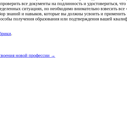
проверить все документы на подлинность и удостовериться, чт
еделенных ситуациях, но необходимо внимательно взвесить все 
абор знаний и навыков, которые вы должны усвоить и применить
пособы получения образования или подтверждения вашей квалиф
убрики
.
своения новой профессии
→