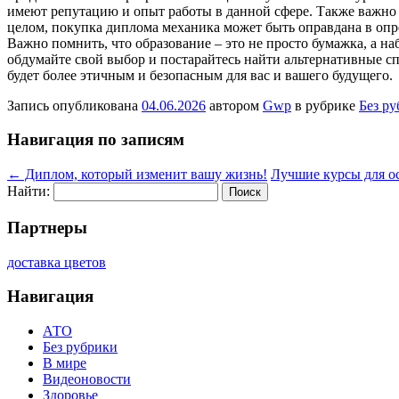
имеют репутацию и опыт работы в данной сфере. Также важно 
целом, покупка диплома механика может быть оправдана в опр
Важно помнить, что образование – это не просто бумажка, а н
обдумайте свой выбор и постарайтесь найти альтернативные с
будет более этичным и безопасным для вас и вашего будущего.
Запись опубликована
04.06.2026
автором
Gwp
в рубрике
Без р
Навигация по записям
←
Диплом, который изменит вашу жизнь!
Лучшие курсы для о
Найти:
Партнеры
доставка цветов
Навигация
АТО
Без рубрики
В мире
Видеоновости
Здоровье