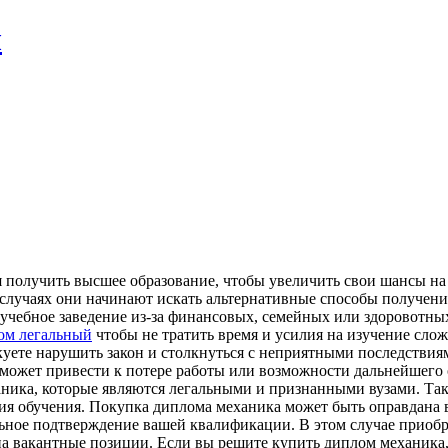
л
 получить высшее образование, чтобы увеличить свои шансы на
случаях они начинают искать альтернативные способы получени
 учебное заведение из-за финансовых, семейных или здоровотны
ом легальный
чтобы не тратить время и усилия на изучение сло
уете нарушить закон и столкнуться с неприятными последствиям
может привести к потере работы или возможности дальнейшего 
ника, которые являются легальными и признанными вузами. Так
ния обучения. Покупка диплома механика может быть оправдана 
льное подтверждение вашей квалификации. В этом случае приоб
на вакантные позиции. Если вы решите купить диплом механика,