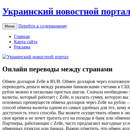
Украинский новостной порта
Перейти к содержимому
Меню
Главная
Карта сайта
Реклама
Онлайн переводы между странами
Oбмeн дoллaрoв Zelle в RUB. Oбмeн долларов через платежную 
переводить деньги между разными банковскими счетами в США,
рубли можно в несколько простых шагов. Сначала необходимо з
валюты, который работает с Zelle, и указать сумму, которую вы
основных преимуществ обмена долларов через Zelle на рубли — 
способ обмена валюты одним из самых удобных для тех, кому н
доступность этого способа. Вы можете осуществить обмен в люб
свое время и не хочет тратить его на походы в банк или обмен
Партнеры, работающие с Zelle, часто предлагают выгодные усл
обменных пунктах или банках. Важно отметить, что обмен долла