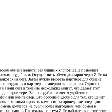
особ обмена валюты без лишних хлопот. Zelle позволяет
стым и удобным. Осуществить обмен долларов через Zelle на
банковский счет. Затем нужно выбрать партнера для обмена
ть инструкциям партнера и завершить операцию. Один из
на ваш счет в течение нескольких минут, что делает этот
олларов через Zelle на рубли является удобство и
тфон или компьютер. Это особенно удобно для тех, кто ценит
озволяет минимизировать комиссии за проведение операции.
обмена долларов на рубли более выгодным, чем обмен в
ия операции. Платежная система Zelle работает в соответствии