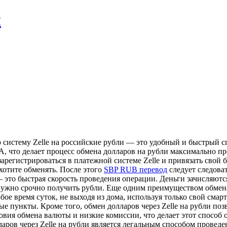
л
систему Zelle на российские рубли — это удобный и быстрый сп
 что делает процесс обмена долларов на рубли максимально про
арегистрироваться в платежной системе Zelle и привязать свой 
 хотите обменять. После этого
SBP RUB перевод
следует следова
это быстрая скорость проведения операции. Деньги зачисляются 
ужно срочно получить рубли. Еще одним преимуществом обмена д
ое время суток, не выходя из дома, используя только свой смар
ные пункты. Кроме того, обмен долларов через Zelle на рубли п
овия обмена валюты и низкие комиссии, что делает этот способ 
ров через Zelle на рубли является легальным способом проведен