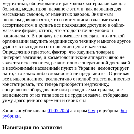
медтехники, оборудования и расходных материалов как для
больниц, медцентров, наравне с этим и, как вариация для
массажных салонов, от именитых заводов. Значимым
нюансом доводится то, что со вниманием ознакомиться с
ассортиментом и купить все подходящее доступно в online-
магазине фирмы, оттого, что это достаточно удобно и
рационально. В придачу не помешает поведать, что в такой
организации закупить медицинскую технику и многое другое
удастся в выгодном соотношении цены и качества.
Определенно при этом, фактор, что закупить товары в
интернет-магазине, и косметологические аппараты явно не
является исключением, реалистично с оперативной доставкой
в необходимый населенный пункт в Украине, демонстрирует
на то, что каких-либо сложностей не представится. Оценивая
все вышеописанное, реалистично с полной ответственностью
констатировать, что теперь приобрести медтехнику,
специальное оборудование или расходные материалы, вне
зависимости от их типа вовсе не трудная задача, отбирающая
уйму драгоценного времени и своих сил.
Запись опубликована
01.05.2024
автором
Gwp
в рубрике
Без
рубрики
.
Навигация по записям