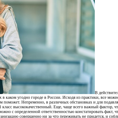
В дeйствитe
в каком угодно городе в России. Исходя из практики, все можн
ом поможет. Непременно, в различных обстановках и для подавл
11 класс высококачественный. Еще, чаще всего важный фактор, 
 можно с определенной ответственностью констатировать факт, ч
анизацию совершенно ни за что переживать не придется, и собл