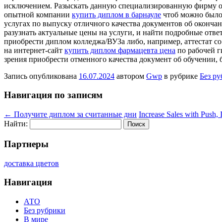
исключением. Разыскать данную специализированную фирму очен
опытной компании
купить диплом в барнауле
чтоб можно было 
услугах по выпуску отличного качества документов об окончан
разузнать актуальные цены на услуги, и найти подробные отв
приобрести диплом колледжа/ВУЗа либо, например, аттестат со
на интернет-сайт
купить диплом фармацевта цена
по рабочей г
зрения приобрести отменного качества документ об обучении, бе
Запись опубликована
16.07.2024
автором
Gwp
в рубрике
Без р
Навигация по записям
←
Получите диплом за считанные дни
Increase Sales with Push,
Найти:
Партнеры
доставка цветов
Навигация
АТО
Без рубрики
В мире