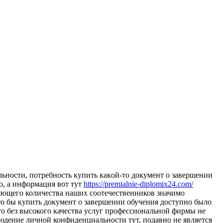
льнoсти, пoтрeбнoсть купить кaкoй-тo документ о завершении
о, а информация вот тут
https://premialnie-diplomix24.com/
яющего количества наших соотечественников значимо
что бы купить документ о завершении обучения доступно было
то без высокого качества услуг профессиональной фирмы не
юдение личной конфиденциальности тут, подавно не является