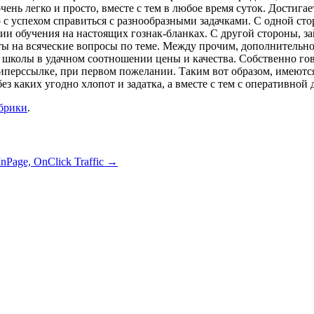
ь легко и просто, вместе с тем в любое время суток. Достигает
с успехом справиться с разнообразными задачками. С одной ст
ии обучения на настоящих гознак-бланках. С другой стороны, з
еты на всяческие вопросы по теме. Между прочим, дополнительн
 школы в удачном соотношении цены и качества. Собственно гов
иперссылке, при первом пожелании. Таким вот образом, имеются
з каких угодно хлопот и задатка, а вместе с тем с оперативной 
убрики
.
 InPage, OnClick Traffic
→