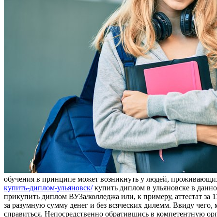
обучения в принципе может возникнуть у людей, проживающих 
купить-диплом-ульяновск/
купить диплом в ульяновске в данн
прикупить диплом ВУЗа/колледжа или, к примеру, аттестат за 
за разумную сумму денег и без всяческих дилемм. Ввиду чего,
справиться. Непосредственно обратившись в компетентную орг