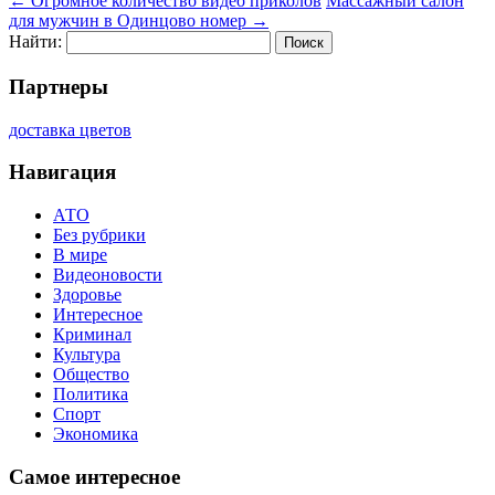
←
Огромное количество видео приколов
Массажный салон
для мужчин в Одинцово номер
→
Найти:
Партнеры
доставка цветов
Навигация
АТО
Без рубрики
В мире
Видеоновости
Здоровье
Интересное
Криминал
Культура
Общество
Политика
Спорт
Экономика
Самое интересное