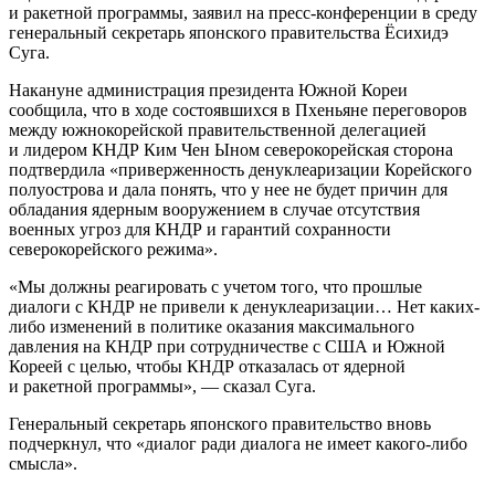
и ракетной программы, заявил на пресс-конференции в среду
генеральный секретарь японского правительства Ёсихидэ
Суга.
Накануне администрация президента Южной Кореи
сообщила, что в ходе состоявшихся в
Пхеньяне переговоров
между южнокорейской правительственной делегацией
и лидером КНДР Ким Чен Ыном северокорейская сторона
подтвердила «приверженность денуклеаризации Корейского
полуострова и дала понять, что у нее не будет причин для
обладания ядерным вооружением в случае отсутствия
военных угроз для КНДР и гарантий сохранности
северокорейского режима».
«Мы должны реагировать с учетом того, что прошлые
диалоги с КНДР не привели к денуклеаризации… Нет каких-
либо изменений в политике оказания максимального
давления на КНДР при сотрудничестве с США и Южной
Кореей с целью, чтобы КНДР отказалась от ядерной
и ракетной программы», — сказал Суга.
Генеральный секретарь японского правительство вновь
подчеркнул, что «диалог ради диалога не имеет какого-либо
смысла».