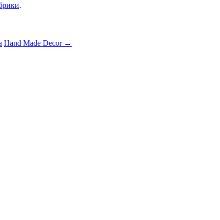
убрики
.
а
Hand Made Decor
→