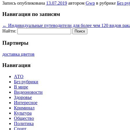
Запись опубликована
13.07.2019
автором
Gwp
в рубрике
Без р
Навигация по записям
←
Индивидуальные путеводители для более чем 120 видов рак
Найти:
Партнеры
доставка цветов
Навигация
АТО
Без рубрики
В мире
Видеоновости
Здоровье
Интересное
Криминал
Культура
Общество
Политика
Спорт