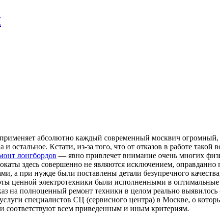
л
 применяет абсолютно каждый современный москвич огромный, из
 остальное. Кстати, из-за того, что от отказов в работе такой в
монт лонгбордов
— явно привлечет внимание очень многих физи
мокаты здесь совершенно не являются исключением, оправданно п
и, а при нужде были поставлены детали безупречного качества, 
оты ценной электротехники были исполненными в оптимальные т
каз на полноценный ремонт техники в целом реально выявилось 
 услуги специалистов СЦ (сервисного центра) в Москве, о кот
они соответствуют всем приведенным и иным критериям.