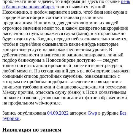
проблематичной задачей, то информация здесь по ссылке
печь
в баню цена новосибирск
точно выявится нужной.
Несомненно, в любом варианте важно, чтоб баня или сауна в
городе Новосибирск соответствовала различным
предписаниям. Например, для достаточно многих людей
огромное значение имеет то, в каком конкретно микрорайоне
населенного пункта окажется сауна (баня), в которой можно
будет отдохнуть. Заодно, нередко небезосновательно хочется,
чтобы в сауне/бане оказывались какие-нибудь некоторые
конкретные услуги на высококачественном уровне. В
действительности значительно рационализировать личный
подбор бани/сауны в Новосибирске доступно — следует
только посетить анонсированный ранее интернет-ресурс в
любой момент. На сегодняшний день на веб-портале выложен
солидный список достойных саун/бань, ознакомившись с
которым не проблема подобрать заведение в совпадении с
личными требованиями и финансово-денежными ресурсами.
Между прочим, отыскать сауну (баню) в Нск в обязательном
порядке позволят детальные описания с фотоизображениями
на профильном web-портале.
Запись опубликована
04.09.2022
автором
Gwp
в рубрике
Без
рубрики
.
Навигация по записям