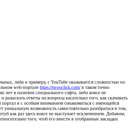
альных, либо к примеру, с YouTube оказывается сложностью по
ильном web-портале
https://twooclick.com/
в таком точно
ам: нет в наличии специального софта, либо вовсе не
и разыскать ответы на вопросы касательно того, как скачивать
ный портал и с особым вниманием ознакомиться с имеющейся
т уникальную возможность самостоятельно разобраться в том,
туб как раз здесь вовсе не выступает исключением. Добавим,
относительно того, чтоб его внести в отобранные закладки