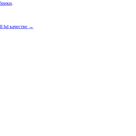
убрики
.
ll hd качестве
→