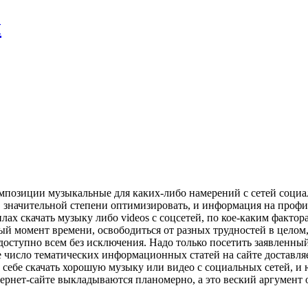
л
 композиции музыкальные для каких-либо намерений с сетей соци
 значительной степени оптимизировать, и информация на проф
лах скачать музыку либо videos с соцсетей, по кое-каким фактор
ый момент времени, освободиться от разных трудностей в целом, 
ube доступно всем без исключения. Надо только посетить заявлен
число тематических информационных статей на сайте доставляе
себе скачать хорошую музыку или видео с социальных сетей, и ю
нтернет-сайте выкладываются планомерно, а это веский аргумент 