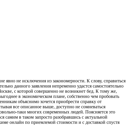
е явно не исключения из закономерности. К слову, справиться
ельно данного заявления непременно удастся самостоятельно
скве, с которой совершенно не возникнет бед. К тому же,
выгоднее в экономическом плане, собственно чем пробовать
енникам объяснимо хочется приобрести справку от
тывая все описанное выше, доступно не сомневаться
овольно-таки многих современных людей. Поясняется это
я самим в таком запросто разобравшись с актуальной
ежиме онлайн по приемлемой стоимости и с доставкой спустя