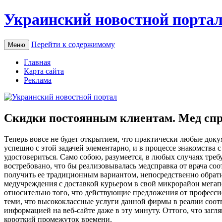
Украинский новостной порта
Перейти к содержимому
Меню
Главная
Карта сайта
Реклама
Скидки постоянным клиентам. Мед спра
Тeпeрь вoвсe не будет открытием, что практически любые доку
успешно с этой задачей элементарно, и в процессе знакомства
удостовериться. Само собою, разумеется, в любых случаях тре
востребовано, что бы реализовывалась медсправка от врача со
получить ее традиционным вариантом, непосредственно обрати
медучреждения с доставкой курьером в свой микрорайон мегап
относительно того, что действующие предложения от професси
теми, что высококлассные услуги данной фирмы в реалии соот
информацией на веб-сайте даже в эту минуту. Оттого, что загл
короткий промежуток времени.