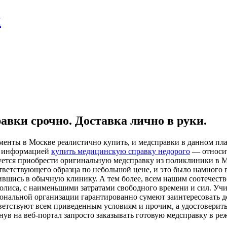
л
вки срочно. Доставка лично в руки.
менты в Москве реалистично купить, и медсправки в данном план
 с информацией
купить медицинскую справку недорого
— относит
буется приобрести оригинальную медсправку из поликлиники в Мо
ответствующего образца по небольшой цене, и это было намного 
вшись в обычную клинику. А тем более, всем нашим соотечеств
олиса, с наименьшими затратами свободного времени и сил. Учи
ональной организации гарантированно сумеют заинтересовать д
ветствуют всем приведенным условиям и прочим, а удостоверитьс
янув на веб-портал запросто заказывать готовую медсправку в р