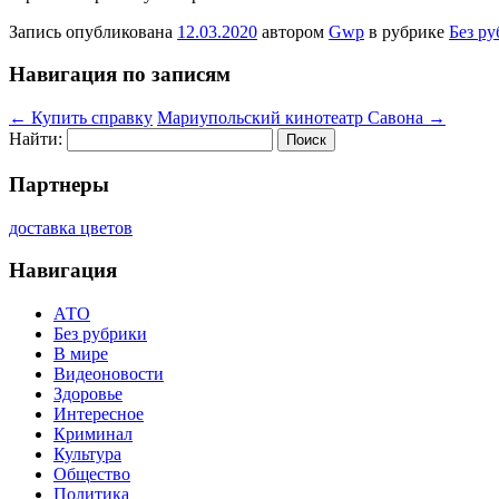
Запись опубликована
12.03.2020
автором
Gwp
в рубрике
Без р
Навигация по записям
←
Купить справку
Мариупольский кинотеатр Савона
→
Найти:
Партнеры
доставка цветов
Навигация
АТО
Без рубрики
В мире
Видеоновости
Здоровье
Интересное
Криминал
Культура
Общество
Политика