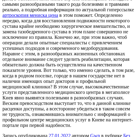
самыми разнообразными такого рода болезнями и травмами
реально, а подробная информация по актуальной гиперссылке
артроскопия мениска цена
в этом поможет. Определенно
нередко, когда для восстановления подвижности некоторого
сустава крайне необходимо хирургическое вмешательство, и
замена тазобедренного сустава в этом плане совершенно не
исключение из правила. Конечно же, при этом важно, чтоб
операции делали опытные специалисты с привлечением
успешных подходов и современного медоборудования.
Наравне с этим, в разнообразных жизненных обстановках
отдельное внимание следует уделить реабилитации, которая
обязательно должна быть осуществлена на качественном
показателе уровня. Вот только, что именно сделать, в том разе,
когда в родном поселке, городе в нашем государстве нет в
наличии имеющих опыт докторов и профильной
медицинской клиники? В этом случае, высококачественные
услуги представленного медицинского центра в мегаполисе
Киев явно выявятся полезными в разнообразных случаях.
Веским превосходством выступает то, что в данной клинике
расценки доступны, а всесторонне убедиться в таком совсем
не трудность, ознакомившись внимательно с информацией о
профильном центре медицинских услуг в Киеве на интернет-
портале при первой надобности.
Запись опубликована
27.01.2022
автором
Gwp
в рубрике
Без