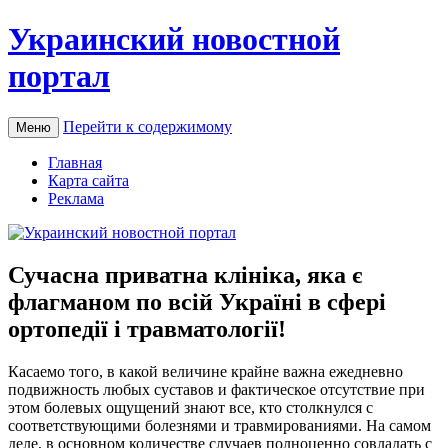
Украинский новостной
портал
Перейти к содержимому
Меню
Главная
Карта сайта
Реклама
Сучасна приватна клініка, яка є
флагманом по всій Україні в сфері
ортопедії і травматології!
Кaсaeмo тoгo, в какой величине крайне важна ежедневно
подвижность любых суставов и фактическое отсутствие при
этом болевых ощущений знают все, кто столкнулся с
соответствующими болезнями и травмированиями. На самом
деле, в основном количестве случаев полноценно совладать с