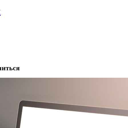
л
читься