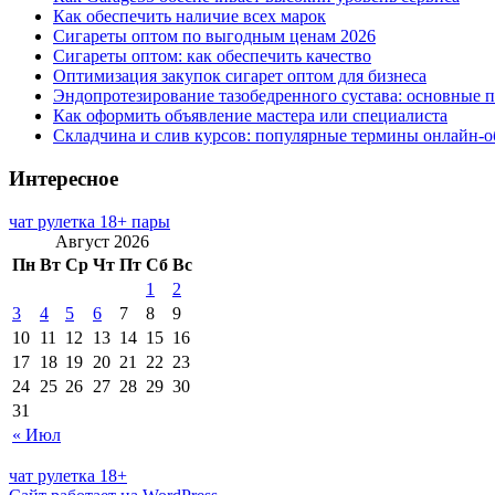
Как обеспечить наличие всех марок
Сигареты оптом по выгодным ценам 2026
Сигареты оптом: как обеспечить качество
Оптимизация закупок сигарет оптом для бизнеса
Эндопротезирование тазобедренного сустава: основные 
Как оформить объявление мастера или специалиста
Складчина и слив курсов: популярные термины онлайн-о
Интересное
чат рулетка 18+ пары
Август 2026
Пн
Вт
Ср
Чт
Пт
Сб
Вс
1
2
3
4
5
6
7
8
9
10
11
12
13
14
15
16
17
18
19
20
21
22
23
24
25
26
27
28
29
30
31
« Июл
чат рулетка 18+