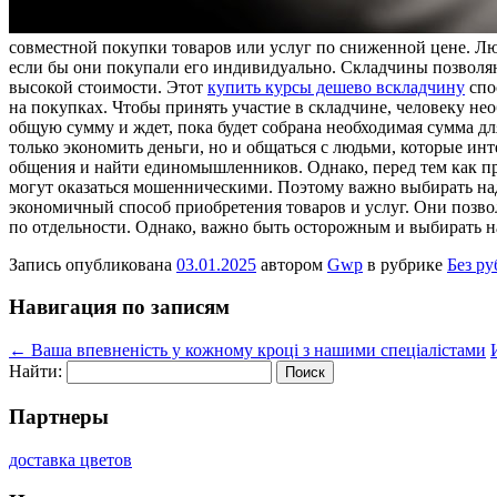
совместной покупки товаров или услуг по сниженной цене. Лю
если бы они покупали его индивидуально. Складчины позволяют
высокой стоимости. Этот
купить курсы дешево вскладчину
спо
на покупках. Чтобы принять участие в складчине, человеку нео
общую сумму и ждет, пока будет собрана необходимая сумма дл
только экономить деньги, но и общаться с людьми, которые ин
общения и найти единомышленников. Однако, перед тем как пр
могут оказаться мошенническими. Поэтому важно выбирать н
экономичный способ приобретения товаров и услуг. Они позво
по отдельности. Однако, важно быть осторожным и выбирать н
Запись опубликована
03.01.2025
автором
Gwp
в рубрике
Без р
Навигация по записям
←
Ваша впевненість у кожному кроці з нашими спеціалістами
Найти:
Партнеры
доставка цветов