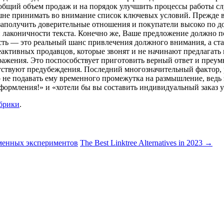
бщий объем продаж и на порядок улучшить процессы работы слу
шне принимать во внимание список ключевых условий. Прежде вс
т заполучить доверительные отношения и покупатели высоко по д
и лаконичности текста. Конечно же, Ваше предложение должно 
сть — это реальный шанс привлечения должного внимания, а ста
неактивных продавцов, которые звонят и не начинают предлагать
озражения. Это поспособствует приготовить верный ответ и преу
утствуют предубеждения. Последний многозначительный фактор, р
 не подавать ему временного промежутка на размышление, ведь
оформления!» и «хотели бы вы составить индивидуальный заказ у
убрики
.
еменных экспериментов
The Best Linktree Alternatives in 2023
→