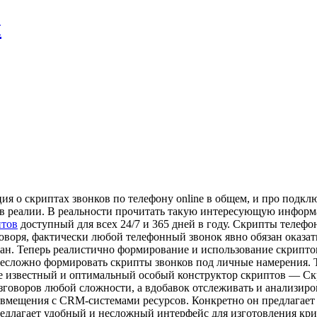
л
я о скриптах звонков по телефону online в общем, и про подкл
 в реалии. В реальности прочитать такую интересующую информац
птов
доступный для всех 24/7 и 365 дней в году. Скрипты телеф
говоря, фактически любой телефонный звонок явно обязан оказа
сан. Теперь реалистично формирование и использование скриптов
несложно формировать скрипты звонков под личные намерения. 
 известный и оптимальный особый конструктор скриптов — Скри
говоров любой сложности, а вдобавок отслеживать и анализиров
овмещения с CRM-системами ресурсов. Конкретно он предлагае
едлагает удобный и несложный интерфейс для изготовления кри