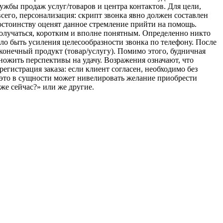
жбы продаж услуг/товаров и центра контактов. Для цели,
его, персонализация: скрипт звонка явно должен составлен
остоинству оценят данное стремление прийти на помощь.
получаться, коротким и вполне понятным. Определенно никто
ло быть усиления целесообразности звонка по телефону. После
 конечный продукт (товар/услугу). Помимо этого, будничная
множить перспективы на удачу. Возражения означают, что
егистрация заказа: если клиент согласен, необходимо без
 это в сущности может нивелировать желание приобрести
же сейчас?» или же другие.