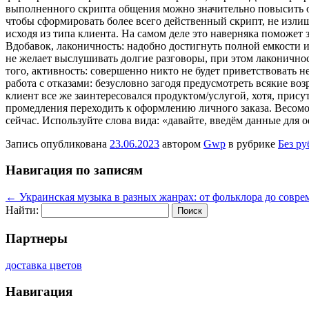
выполненного скрипта общения можно значительно повысить о
чтобы сформировать более всего действенный скрипт, не изли
исходя из типа клиента. На самом деле это наверняка поможе
Вдобавок, лаконичность: надобно достигнуть полной емкости 
не желает выслушивать долгие разговоры, при этом лаконично
того, активность: совершенно никто не будет приветствовать 
работа с отказами: безусловно загодя предусмотреть всякие в
клиент все же заинтересовался продуктом/услугой, хотя, прис
промедления переходить к оформлению личного заказа. Весомо
сейчас. Используйте слова вида: «давайте, введём данные для 
Запись опубликована
23.06.2023
автором
Gwp
в рубрике
Без р
Навигация по записям
←
Украинская музыка в разных жанрах: от фольклора до совр
Найти:
Партнеры
доставка цветов
Навигация