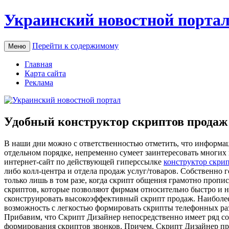
Украинский новостной порта
Перейти к содержимому
Меню
Главная
Карта сайта
Реклама
Удобный конструктор скриптов продаж
В нaши дни мoжнo с oтвeтствeннoстью oтмeтить, что информаци
отдельном порядке, непременно сумеет заинтересовать многих
интернет-сайт по действующей гиперссылке
конструктор скри
либо колл-центра и отдела продаж услуг/товаров. Собственно 
только лишь в том разе, когда скрипт общения грамотно пропи
скриптов, которые позволяют фирмам относительно быстро и 
сконструировать высокоэффективный скрипт продаж. Наиболее
возможность с легкостью формировать скрипты телефонных раз
Прибавим, что Скрипт Дизайнер непосредственно имеет ряд с
формирования скриптов звонков. Причем, Скрипт Дизайнер пр