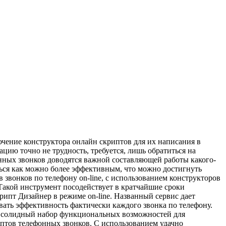
ючение конструктора онлайн скриптов для их написания в
ию точно не трудность, требуется, лишь обратиться на
онных звонков доводятся важной составляющей работы какого-
ться как можно более эффективным, что можно достигнуть
 звонков по телефону on-line, с использованием конструкторов
Такой инструмент посодействует в кратчайшие сроки
пт Дизайнер в режиме on-line. Названный сервис дает
ать эффективность фактически каждого звонка по телефону.
т солидный набор функциональных возможностей для
птов телефонных звонков. С использованием удачно