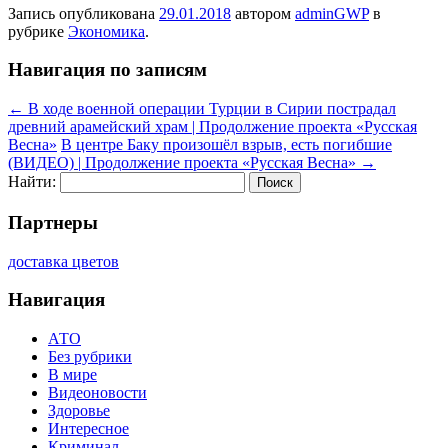
Запись опубликована
29.01.2018
автором
adminGWP
в
рубрике
Экономика
.
Навигация по записям
←
В ходе военной операции Турции в Сирии пострадал
древний арамейский храм | Продолжение проекта «Русская
Весна»
В центре Баку произошёл взрыв, есть погибшие
(ВИДЕО) | Продолжение проекта «Русская Весна»
→
Найти:
Партнеры
доставка цветов
Навигация
АТО
Без рубрики
В мире
Видеоновости
Здоровье
Интересное
Криминал