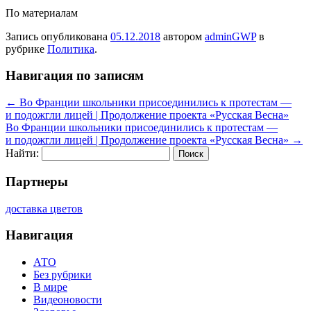
По материалам
Запись опубликована
05.12.2018
автором
adminGWP
в
рубрике
Политика
.
Навигация по записям
←
Во Франции школьники присоединились к протестам —
и подожгли лицей | Продолжение проекта «Русская Весна»
Во Франции школьники присоединились к протестам —
и подожгли лицей | Продолжение проекта «Русская Весна»
→
Найти:
Партнеры
доставка цветов
Навигация
АТО
Без рубрики
В мире
Видеоновости