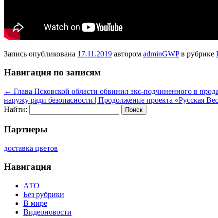
Запись опубликована
17.11.2019
автором
adminGWP
в рубрике
Навигация по записям
←
Глава Псковской области обвинил экс-подчиненного в прода
наружу ради безопасности | Продолжение проекта «Русская Ве
Найти:
Партнеры
доставка цветов
Навигация
АТО
Без рубрики
В мире
Видеоновости