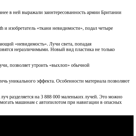
Ранее в ней выражали заинтересованность армии Британии
th и изобретатель «ткани невидимости», подал четыре
вающий «невидимость». Лучи света, попадая
новятся неразличимыми. Новый вид пластика не только
лучи, позволяет утроить «выхлоп» обычной
тичь уникального эффекта. Особенности материала позволяют
луч разделяется на 3 888 000 маленьких лучей. Это можно
омогать машинам с автопилотом при навигации в опасных