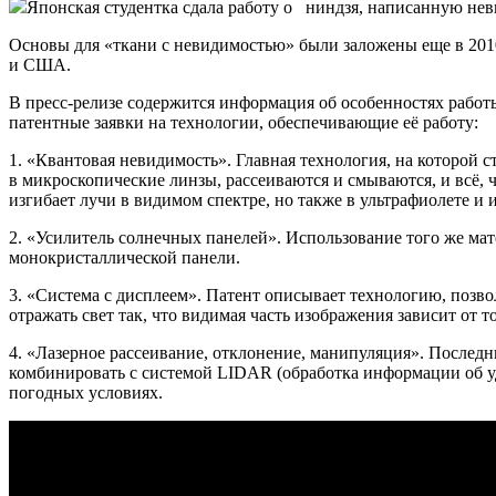
Японская студентка сдала работу о ниндзя, написанную н
Основы для «ткани с невидимостью» были заложены еще в 2010
и США.
В пресс-релизе содержится информация об особенностях работы
патентные заявки на технологии, обеспечивающие её работу:
1. «Квантовая невидимость». Главная технология, на которой 
в микроскопические линзы, рассеиваются и смываются, и всё, 
изгибает лучи в видимом спектре, но также в ультрафиолете и 
2. «Усилитель солнечных панелей». Использование того же ма
монокристаллической панели.
3. «Система с дисплеем». Патент описывает технологию, позв
отражать свет так, что видимая часть изображения зависит от то
4. «Лазерное рассеивание, отклонение, манипуляция». Последн
комбинировать с системой LIDAR (обработка информации об у
погодных условиях.