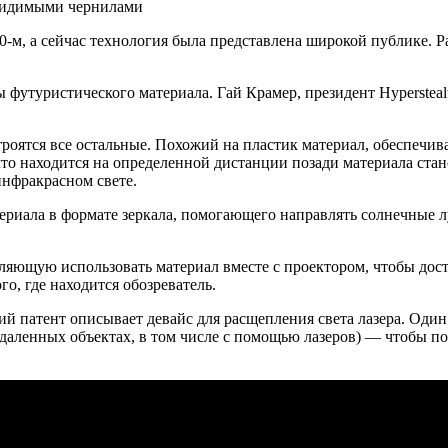
евидимыми чернилами
-м, а сейчас технология была представлена широкой публике. 
 футуристического материала. Гай Крамер, президент Hypersteal
строятся все остальные. Похожий на пластик материал, обеспечи
что находится на определенной дистанции позади материала ста
инфракрасном свете.
териала в формате зеркала, помогающего направлять солнечные 
оляющую использовать материал вместе с проектором, чтобы дос
го, где находится обозреватель.
ий патент описывает девайс для расщепления света лазера. Один 
даленных объектах, в том числе с помощью лазеров) — чтобы п