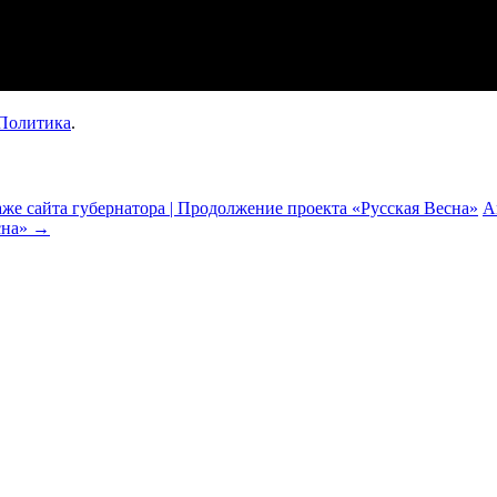
Политика
.
же сайта губернатора | Продолжение проекта «Русская Весна»
А
сна»
→