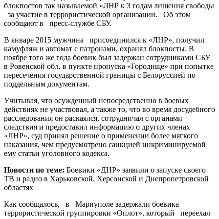
блокпостов так называемой «ЛНР к 3 годам лишения свободы
за участие в террористической организации. Об этом
сообщают в пресс-службе СБУ.
В январе 2015 мужчина присоединился к «ЛНР», получил
камуфляж и автомат с патронами, охранял блокпосты. В
ноябре того же года боевик был задержан сотрудниками СБУ
в Ровенской обл. в пункте пропуска «Городище» при попытке
пересечения государственной границы с Белоруссией по
поддельным документам.
Учитывая, что осужденный непосредственно в боевых
действиях не участвовал, а также то, что во время досудебного
расследования он раскаялся, сотрудничал с органами
следствия и предоставил информацию о других членах
«ЛНР», суд принял решение о применении более мягкого
наказания, чем предусмотрено санкцией инкриминируемой
ему статьи уголовного кодекса.
Новости по теме:
Боевики «ДНР» заявили о запуске своего
ТВ и радио в Харьковской, Херсонской и Днепропетровской
областях
Как сообщалось, в Мариуполе задержали боевика
террористической группировки «Оплот», который переехал