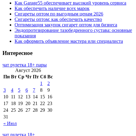
Как Garage55 обеспечивает высокий уровень сервиса
Как обеспечить наличие всех марок
Сигареты оптом по выгодным ценам 2026
Сигареты оптом: как обеспечить качество
Оптимизация закупок сигарет оптом для бизнеса
Эндопротезирование тазобедренного сустава: основные
показания
Как оформить объявление мастера или специалиста
Интересное
чат рулетка 18+ пары
Август 2026
Пн
Вт
Ср
Чт
Пт
Сб
Вс
1
2
3
4
5
6
7
8
9
10
11
12
13
14
15
16
17
18
19
20
21
22
23
24
25
26
27
28
29
30
31
« Июл
чат рулетка 18+