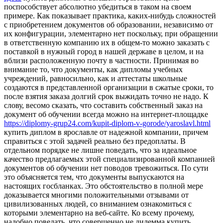
поспособствует абсолютно убедиться в таком на своем
примере. Как показывает практика, каких-нибудь сложностей
с приобретением документов об образовании, независимо от
их конфигурации, элементарно нет поскольку, при обращении
в ответственную компанию их в общем-то можно заказать с
поставкой в нужный город в нашей державе в целом, и на
вблизи расположенную почту в частности. Принимая во
внимание то, что документы, как дипломы учебных
учреждений, равносильно, как и аттестаты школьные
создаются в представленной организации в сжатые сроки, то
после взятия заказа долгий срок выжидать точно не надо. К
слову, весомо сказать, что составить собственный заказ на
документ об обучении всегда можно на интернет-площадке
https://diplomy-grup24.com/kupit-diplom-v-gorode/yaroslavl.html
купить диплом в ярославле от надежной компании, причем
справиться с этой задачей реально без предоплаты. В
отдельном порядке не лишне поведать, что за идеальное
качество предлагаемых этой специализированной компанией
документов об обучении нет поводов тревожиться. По сути
это объясняется тем, что документы выпускаются на
настоящих госбланках. Это обстоятельство в полной мере
доказывается многими положительными отзывами от
цивилизованных людей, со вниманием ознакомиться с
которыми элементарно на веб-сайте. Ко всему прочему,
надобно поведать, что совершенно не дилемма купить