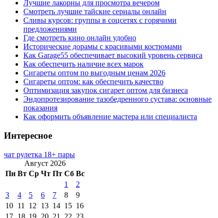
Лучшие лакорны для просмотра вечером
Смотреть лучшие тайские сериалы онлайн
Сливы курсов: группы в соцсетях с горячими
предложениями
Где смотреть кино онлайн удобно
Исторические дорамы с красивыми костюмами
Как Garage55 обеспечивает высокий уровень сервиса
Как обеспечить наличие всех марок
Сигареты оптом по выгодным ценам 2026
Сигареты оптом: как обеспечить качество
Оптимизация закупок сигарет оптом для бизнеса
Эндопротезирование тазобедренного сустава: основные
показания
Как оформить объявление мастера или специалиста
Интересное
чат рулетка 18+ пары
Август 2026
Пн
Вт
Ср
Чт
Пт
Сб
Вс
1
2
3
4
5
6
7
8
9
10
11
12
13
14
15
16
17
18
19
20
21
22
23