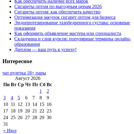
Как обеспечить наличие всех марок
Сигареты оптом по выгодным ценам 2026
Сигареты оптом: как обеспечить качество
Оптимизация закупок сигарет оптом для бизнеса
Эндопротезирование тазобедренного сустава: основные
показания
Как оформить объявление мастера или специалиста
Складчина и слив курсов: популярные термины онлайн-
образования
Диплом — ваш путь к успеху!
Интересное
чат рулетка 18+ пары
Август 2026
Пн
Вт
Ср
Чт
Пт
Сб
Вс
1
2
3
4
5
6
7
8
9
10
11
12
13
14
15
16
17
18
19
20
21
22
23
24
25
26
27
28
29
30
31
« Июл