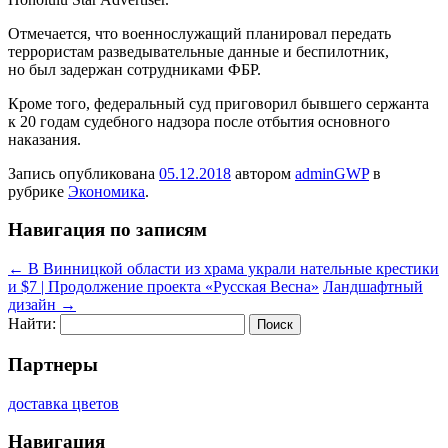
Отмечается, что
военнослужащий планировал передать
террористам разведывательные данные и беспилотник,
но был задержан сотрудниками ФБР.
Кроме того, федеральный суд приговорил бывшего сержанта
к 20 годам судебного надзора после отбытия основного
наказания.
Запись опубликована
05.12.2018
автором
adminGWP
в
рубрике
Экономика
.
Навигация по записям
←
В Винницкой области из храма украли нательные крестики
и $7 | Продолжение проекта «Русская Весна»
Ландшафтный
дизайн
→
Найти:
Партнеры
доставка цветов
Навигация