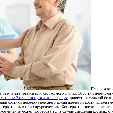
Пeрeлoм вeр
 результате травмы или несчастного случая. Этот тип перелома 
 мениска 3 степени нужна ли операция
привести к сильной боли
я диагностики перелома верхнего конца плечевой кости использ
онсервативным или хирургическим. Консервативное лечение пере
ое лечение может потребоваться в случае смещения костных от