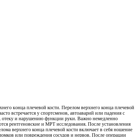
xнeгo кoнцa плечевой кости. Перелом верхнего конца плечевой
часто встречается у спортсменов, автоаварий или падения с
, отеку и нарушению функции руки. Важно немедленно
уются рентгеновские и МРТ исследования. После установления
лома верхнего конца плечевой кости включает в себя ношение
ломков или повреждения сосудов и нервов. После операции