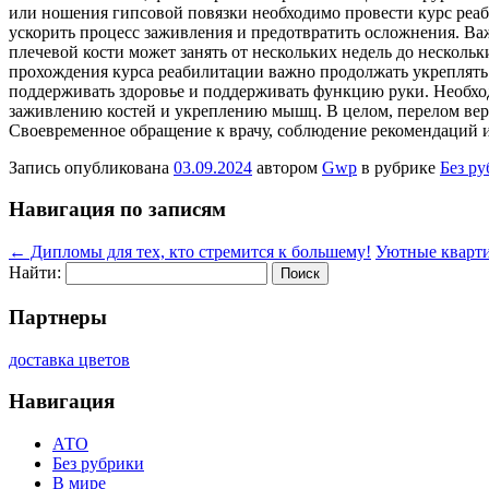
или ношения гипсовой повязки необходимо провести курс реа
ускорить процесс заживления и предотвратить осложнения. Ва
плечевой кости может занять от нескольких недель до несколь
прохождения курса реабилитации важно продолжать укреплять
поддерживать здоровье и поддерживать функцию руки. Необхо
заживлению костей и укреплению мышц. В целом, перелом верх
Своевременное обращение к врачу, соблюдение рекомендаций и
Запись опубликована
03.09.2024
автором
Gwp
в рубрике
Без р
Навигация по записям
←
Дипломы для тех, кто стремится к большему!
Уютные кварти
Найти:
Партнеры
доставка цветов
Навигация
АТО
Без рубрики
В мире