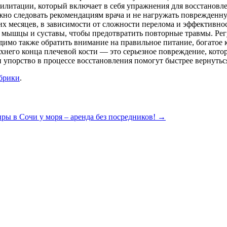
билитации, который включает в себя упражнения для восстановл
жно следовать рекомендациям врача и не нагружать поврежденну
ких месяцев, в зависимости от сложности перелома и эффективн
 мышцы и суставы, чтобы предотвратить повторные травмы. Рег
димо также обратить внимание на правильное питание, богатое 
него конца плечевой кости — это серьезное повреждение, котор
 упорство в процессе восстановления помогут быстрее вернутьс
убрики
.
ры в Сочи у моря – аренда без посредников!
→