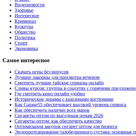
Видеоновости
Здоровье
Интересное
Криминал
Культура
Общество
Политика
Спорт
Экономика
Самое интересное
Скачать игры без вирусов
Лучшие лакорны для просмотра вечером
Смотреть лучшие тайские сериалы онлайн
Сливы курсов: группы в соцсетях с горячими предложен
Где смотреть кино онлайн удобно
Исторические дорамы с красивыми костюмами
Как Garage55 обеспечивает высокий уровень сервиса
Как обеспечить наличие всех марок
Сигареты оптом по выгодным ценам 2026
Сигареты оптом: как обеспечить качество
Оптимизация закупок сигарет оптом для бизнеса
Эндопротезирование тазобедренного сустава: основные 