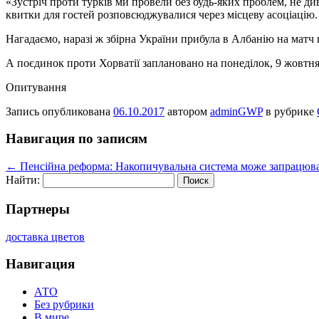
«Зустріч проти турків ми провели без будь-яких проблем, не див
квитки для гостей розповсюджувалися через місцеву асоціацію. 
Нагадаємо, наразі ж збірна України прибула в Албанію на матч 
А поєдинок проти Хорватії заплановано на понеділок, 9 жовтня
Опитування
Запись опубликована
06.10.2017
автором
adminGWP
в рубрике
Навигация по записям
←
Пенсійна реформа: Накопичувальна система може запрацюва
Найти:
Партнеры
доставка цветов
Навигация
АТО
Без рубрики
В мире