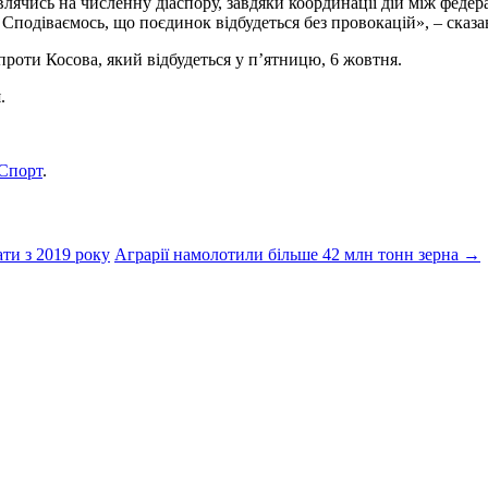
лячись на численну діаспору, завдяки координації дій між федера
Сподіваємось, що поєдинок відбудеться без провокацій», – сказав
проти Косова, який відбудеться у п’ятницю, 6 жовтня.
.
Спорт
.
ти з 2019 року
Аграрії намолотили більше 42 млн тонн зерна
→