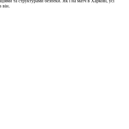
ціями та структурами безпеки. Як і на матч в Харкові, усі
 він.