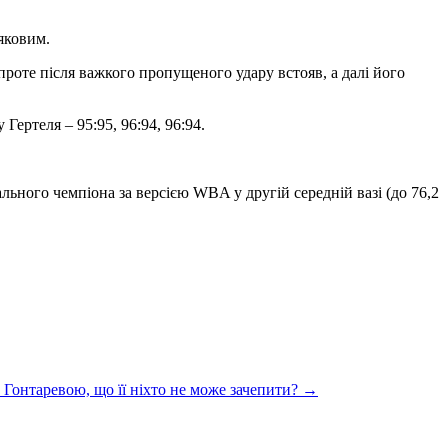
ляковим.
 проте після важкого пропущеного удару встояв, а далі його
Гертеля – 95:95, 96:94, 96:94.
ьного чемпіона за версією WBA у другій середній вазі (до 76,2
а Гонтаревою, що її ніхто не може зачепити?
→