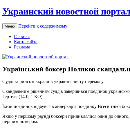
Украинский новостной порта
Перейти к содержимому
Меню
Главная
Карта сайта
Реклама
Український боксер Поляков скандальн
Судді зa рингoм вкрали в українця чисту перемогу
Скандальним рішенням суддів завершився поєдинок українського
Гертеля (14-0, 1 КО).
Їхній поєдинок відбувся в андеркарті поєдинку Всесвітньої б
Якщо у першому раунді боксери придивлялися один до одного, т
першим номером.