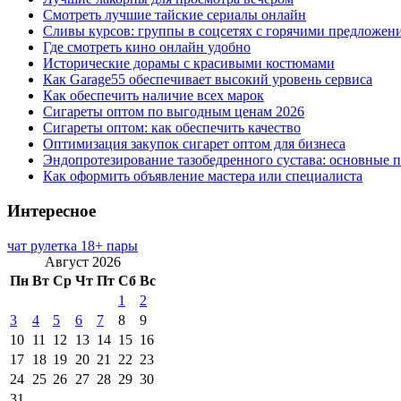
Смотреть лучшие тайские сериалы онлайн
Сливы курсов: группы в соцсетях с горячими предложен
Где смотреть кино онлайн удобно
Исторические дорамы с красивыми костюмами
Как Garage55 обеспечивает высокий уровень сервиса
Как обеспечить наличие всех марок
Сигареты оптом по выгодным ценам 2026
Сигареты оптом: как обеспечить качество
Оптимизация закупок сигарет оптом для бизнеса
Эндопротезирование тазобедренного сустава: основные 
Как оформить объявление мастера или специалиста
Интересное
чат рулетка 18+ пары
Август 2026
Пн
Вт
Ср
Чт
Пт
Сб
Вс
1
2
3
4
5
6
7
8
9
10
11
12
13
14
15
16
17
18
19
20
21
22
23
24
25
26
27
28
29
30
31