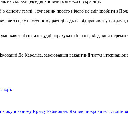
я, на скільки раундів вистачить вікового українця.
й в одному темпі, і суперник просто нічого не зміг зробити з По
у, але за це у наступному раунді ледь не відправився у нокдаун,
мнівався ніхто, але судді порахували інакше, віддавши перемогу 
Джованні Де Кароліса, завоювавши вакантний титул інтернаціонал
Спорт
.
си в окупованому Криму
Рабінович: Які такі покровителі стоять з