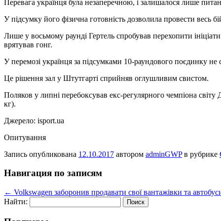
Перевага українця була незаперечною, і залишалося лише питанн
У підсумку його фізична готовність дозволила провести весь бі
Лише у восьмому раунді Гертель спробував перехопити ініціатив
врятував гонг.
У перемозі українця за підсумками 10-раундового поєдинку не су
Це рішення зал у Штутгарті сприйняв оглушливим свистом.
Поляков у липні перебоксував екс-регулярного чемпіона світу 
кг).
Джерело: isport.ua
Опитування
Запись опубликована
12.10.2017
автором
adminGWP
в рубрике
Навигация по записям
←
Volkswagen заборонив продавати свої вантажівки та автобу
Найти: