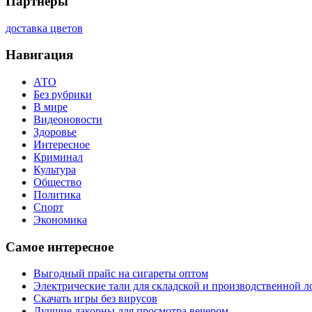
Партнеры
доставка цветов
Навигация
АТО
Без рубрики
В мире
Видеоновости
Здоровье
Интересное
Криминал
Культура
Общество
Политика
Спорт
Экономика
Самое интересное
Выгодный прайс на сигареты оптом
Электрические тали для складской и производственной л
Скачать игры без вирусов
Лучшие лакорны для просмотра вечером