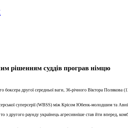
л
им рішенням суддів програв німцю
 боксера другої середньої ваги, 36-річного Віктора Полякова (
оксерської суперсерії (WBSS) між Крісом Юбенк-молодшим та Ав
о з другого раунду українець агресивніше став йти вперед, ком