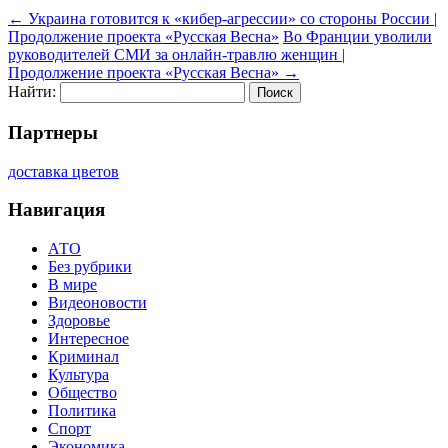
←
Украина готовится к «кибер-агрессии» со стороны России |
Продолжение проекта «Русская Весна»
Во Франции уволили
руководителей СМИ за онлайн-травлю женщин |
Продолжение проекта «Русская Весна»
→
Найти:
Партнеры
доставка цветов
Навигация
АТО
Без рубрики
В мире
Видеоновости
Здоровье
Интересное
Криминал
Культура
Общество
Политика
Спорт
Экономика