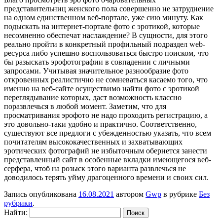
представительниц женского пола совершенно не затруднение
на одном единственном веб-портале, уже сию минуту. Как
подыскать на интернет-портале фото с эротикой, которые
несомненно обеспечат наслаждение? В сущности, для этого
реально пройти в конкретный профильный подраздел web-
ресурса либо успешно воспользоваться быстро поиском, что
бы разыскать эрофотографии в совпадении с личными
запросами. Учитывая значительное разнообразие фото
откровенных реалистично не сомневаться касаемо того, что
именно на веб-сайте осуществимо найти фото с эротикой
переглядывание которых, даст возможность классно
поразвлечься в любой момент. Заметим, что для
просматривания эрофото не надо проходить регистрацию, а
это довольно-таки удобно и практично. Соответственно,
существуют все предлоги с убежденностью указать, что всем
почитателям высококачественных и захватывающих
эротических фотографий не избыточным обернется занести
представленный сайт в особенные вкладки имеющегося веб-
серфера, чтоб на розыск этого варианта развлечься не
доводилось терять уйму драгоценного времени и своих сил.
Запись опубликована
16.08.2021
автором
Gwp
в рубрике
Без
рубрики
.
Найти: