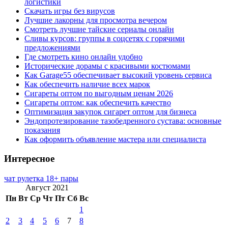
логистики
Скачать игры без вирусов
Лучшие лакорны для просмотра вечером
Смотреть лучшие тайские сериалы онлайн
Сливы курсов: группы в соцсетях с горячими
предложениями
Где смотреть кино онлайн удобно
Исторические дорамы с красивыми костюмами
Как Garage55 обеспечивает высокий уровень сервиса
Как обеспечить наличие всех марок
Сигареты оптом по выгодным ценам 2026
Сигареты оптом: как обеспечить качество
Оптимизация закупок сигарет оптом для бизнеса
Эндопротезирование тазобедренного сустава: основные
показания
Как оформить объявление мастера или специалиста
Интересное
чат рулетка 18+ пары
Август 2021
Пн
Вт
Ср
Чт
Пт
Сб
Вс
1
2
3
4
5
6
7
8