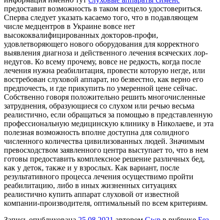
предоставит возможность в таком всецело удостовериться.
Сперва следует указать касаемо того, что в подавляющем
числе медцентров в Украине вовсе нет
высококвалифицированных докторов-профи,
удовлетворяющего нового оборудования для корректного
выявления диагноза и действенного лечения всяческих лор-
недугов. Ко всему прочему, вовсе не редкость, когда после
лечения нужна реабилитация, провести которую негде, или
востребован слуховой аппарат, но безвестно, как верно его
предпочесть, и где прикупить по умеренной цене сейчас.
Собственно говоря положительно решить многочисленные
затруднения, образующиеся со слухом или речью весьма
реалистично, если обращаться за помощью в представленную
профессиональную медицинскую клинику в Николаеве, и эта
полезная возможность вполне доступна для солидного
численного количества цивилизованных людей. Значимым
превосходством заявленного центра выступает то, что в нем
готовы предоставить комплексное решение различных бед,
как у деток, также и у взрослых. Как вариант, после
результативного процесса лечения осуществимо пройти
реабилитацию, либо в иных жизненных ситуациях
реалистично купить аппарат слуховой от известной
компании-производителя, оптимальный по всем критериям.
Запись опубликована
25.08.2021
автором
Gwp
в рубрике
Без