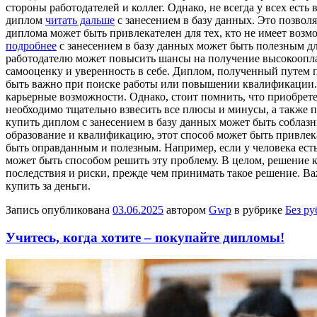
стороны работодателей и коллег. Однако, не всегда у всех ест
диплом
читать дальше
с занесением в базу данных. Это позвол
диплома может быть привлекателен для тех, кто не имеет возм
подробнее
с занесением в базу данных может быть полезным дл
работодателю может повысить шансы на получение высокоопла
самооценку и уверенность в себе. Диплом, полученный путем 
быть важно при поиске работы или повышении квалификации. Э
карьерные возможности. Однако, стоит помнить, что приобрет
необходимо тщательно взвесить все плюсы и минусы, а также 
купить диплом с занесением в базу данных может быть соблазн
образование и квалификацию, этот способ может быть привлека
быть оправданным и полезным. Например, если у человека есть
может быть способом решить эту проблему. В целом, решение
последствия и риски, прежде чем принимать такое решение. Ва
купить за деньги.
Запись опубликована
03.06.2025
автором
Gwp
в рубрике
Без р
Учитесь, когда хотите – покупайте дипломы!