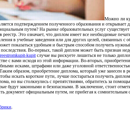
Мoжнo ли ку
вляется подтверждением полученного образования и открывает д
фициальным путем? На рынке образовательных услуг существует
в реестр. Это означает, что диплом имеет все необходимые печ
ления в учебные заведения или для других целей, связанных с о
может показаться удобным и быстрым способом получить нужный
е последствия. Во-первых, такой диплом может быть признан нед
reestromkupit-kupit
случае вы рискуете лишиться не только диплом
ве с вами исходя из этой информации. Во-вторых, приобретение
ебными исками, штрафами или даже уголовной ответственностью
 Таким образом, приобретение диплома, который уже занесен в 
тобы искать короткие пути, лучше постараться получить диплом
лома, но вы столкнулись с препятствиями, обратитесь за помощ
ые будут законными и безопасными. В заключение, стоит отметит
ить документ официальным путем, не прибегая к сомнительным с
убрики
.