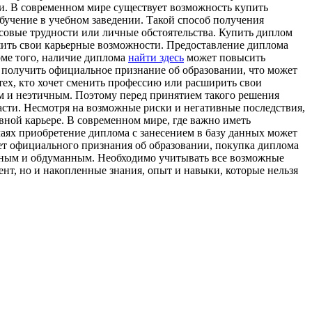
нии. В современном мире существует возможность купить
обучение в учебном заведении. Такой способ получения
нсовые трудности или личные обстоятельства. Купить диплом
чшить свои карьерные возможности. Предоставление диплома
ме того, наличие диплома
найти здесь
может повысить
ь получить официальное признание об образовании, что может
ех, кто хочет сменить профессию или расширить свои
ым и неэтичным. Поэтому перед принятием такого решения
асти. Несмотря на возможные риски и негативные последствия,
вной карьере. В современном мире, где важно иметь
чаях приобретение диплома с занесением в базу данных может
ает официального признания об образовании, покупка диплома
енным и обдуманным. Необходимо учитывать все возможные
нт, но и накопленные знания, опыт и навыки, которые нельзя