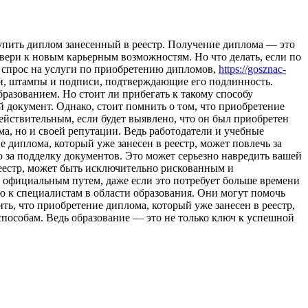
пить диплoм зaнeсeнный в реестр. Получение диплома — это
вери к новым карьерным возможностям. Но что делать, если по
 спрос на услуги по приобретению дипломов,
https://gosznac-
ати, штампы и подписи, подтверждающие его подлинность.
бразованием. Но стоит ли прибегать к такому способу
 документ. Однако, стоит помнить о том, что приобретение
ействительным, если будет выявлено, что он был приобретен
а, но и своей репутации. Ведь работодатели и учебные
 диплома, который уже занесен в реестр, может повлечь за
 за подделку документов. Это может серьезно навредить вашей
реестр, может быть исключительно рискованным и
 официальным путем, даже если это потребует больше времени
ью к специалистам в области образования. Они могут помочь
ь, что приобретение диплома, который уже занесен в реестр,
пособам. Ведь образование — это не только ключ к успешной