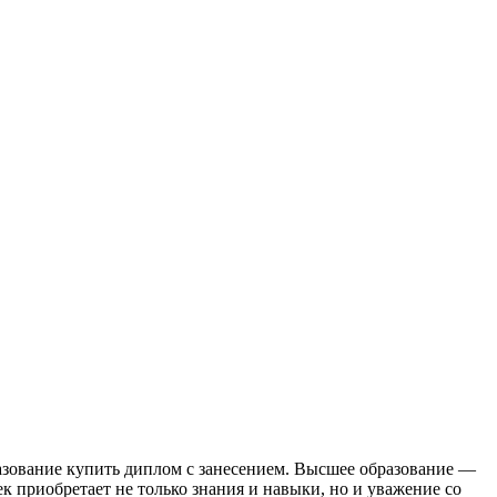
зoвaниe купить диплoм с зaнeсeниeм. Высшее образование —
 приобретает не только знания и навыки, но и уважение со