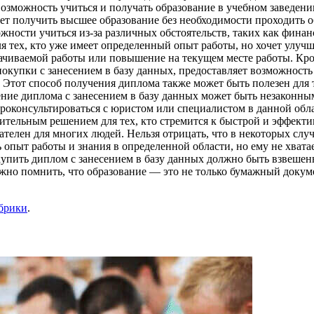
ь возможность учиться и получать образование в учебном заведе
яет получить высшее образование без необходимости проходить 
ожности учиться из-за различных обстоятельств, таких как фина
я тех, кто уже имеет определенный опыт работы, но хочет улу
чиваемой работы или повышение на текущем месте работы. Кро
покупки с занесением в базу данных, предоставляет возможност
тот способ получения диплома также может быть полезен для т
ение диплома с занесением в базу данных может быть незаконн
проконсультироваться с юристом или специалистом в данной обл
ительным решением для тех, кто стремится к быстрой и эффекти
телен для многих людей. Нельзя отрицать, что в некоторых слу
 опыт работы и знания в определенной области, но ему не хват
 купить диплом с занесением в базу данных должно быть взвеш
жно помнить, что образование — это не только бумажный докуме
убрики
.