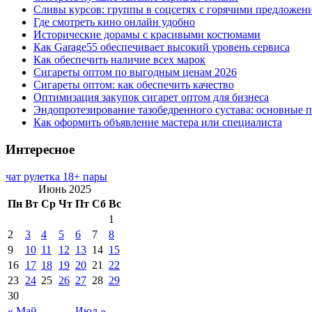
Сливы курсов: группы в соцсетях с горячими предложен
Где смотреть кино онлайн удобно
Исторические дорамы с красивыми костюмами
Как Garage55 обеспечивает высокий уровень сервиса
Как обеспечить наличие всех марок
Сигареты оптом по выгодным ценам 2026
Сигареты оптом: как обеспечить качество
Оптимизация закупок сигарет оптом для бизнеса
Эндопротезирование тазобедренного сустава: основные 
Как оформить объявление мастера или специалиста
Интересное
чат рулетка 18+ пары
Июнь 2025
Пн
Вт
Ср
Чт
Пт
Сб
Вс
1
2
3
4
5
6
7
8
9
10
11
12
13
14
15
16
17
18
19
20
21
22
23
24
25
26
27
28
29
30
« Май
Июл »