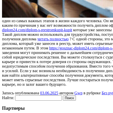
один из самых важных этапов в жизни каждого человека. Он я
каким-то причинам у вас нет возможности получить диплом о
diplom24.com/diplom-s-reestromkupit-kupit
которые уже занесены 
Такой диплом можно использовать для трудоустройства, поступ
получения диплома
читать полностью
? С одной стороны, это 
диплома, который уже занесен в реестр, может иметь серьезны
незаконным путем. В этом
https://gosznac-diplom24.com/diplom-s-
заведения могут принимать решение о дальнейшем сотрудничест
собой юридические последствия. Вы можете столкнуться с суд
карьере и привести к потере доверия со стороны окружающих.
недопустимым способом получения образования. Вместо того ч
и усилий. Если у вас возникла необходимость в получении дип
вам найти альтернативные способы получения документа, котор
может иметь серьезные последствия. Лучше постараться получ
карьере, но и залог вашего будущего.
Запись опубликована
03.06.2025
автором
Gwp
в рубрике
Без р
Найти:
Партнеры