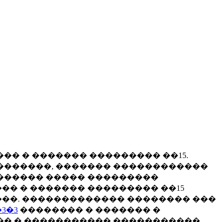
�� � ������� ��������� ��15.
��������, ������� ������������
������ ����� ���������
� � ������� ��������� ��15
��. ������������� �������� ���
3�3
�������� � ������� �
�� � ����������� �����������,