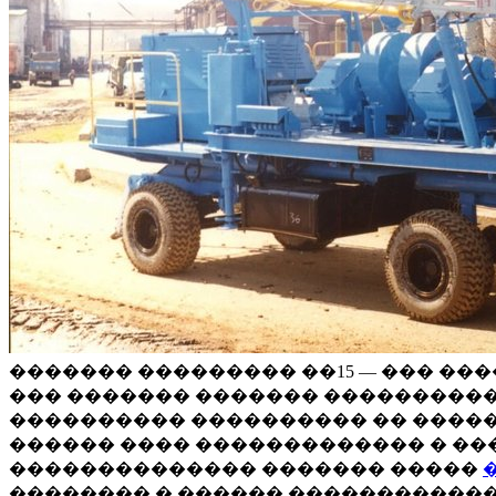
������� ��������� ��15 — ��� �
��� ������� ������� ����������
���������� ���������� �� �����
������ ���� ������������� � ��
�������������� ������� �����
�������� � ������ ������������