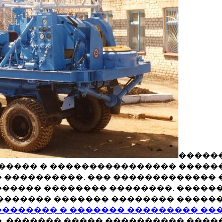
������
������� � ���������������� ����
 ����������. ��� ������������� 
����� �������� ��������. �������
������� ������� �������� ������
�������� � ������� ��������� ���
. ������� ����� ���������� ����