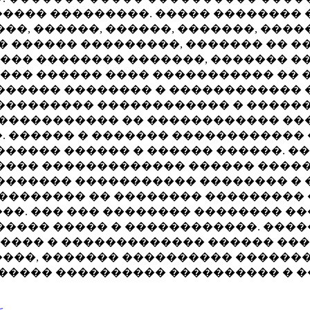
���� ���������. ����� �������� 
��, ������, ������, �������, ����
 � ������ ���������, ������� �� 
— ��� �������� �������, ������� 
����� ������ ���� ����������� ��
������ �������� � ������������ 
��������� ������������ � ������
 ����������� �� ������������ ��
. ������ � ������� ������������
����� ������ � ������ ������. �
���� ������������� ������ �����
������� ����������� �������� �
��������� �� �������� ���������
��. ��� ��� �������� �������� �
����� ����� � ������������. ���
���� � ������������� ������ ���
����, ������� ���������� ������
 ����� ���������� ���������� � 