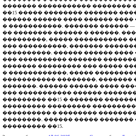
������� ����������� �������� �
��15 ����� �������� ������� ����
������ ������ ���� ������ ����
� �����������. ������� ������ 
�� �������� ������ � ������. �
���������, ����� ����������� �
��� ����������, ������� ������
����������. ������ ������ ����
��� ���������� ������� �������
������� ��������� ��� ����� ���
� ������������, ����� ��������
����������� ��������, ������� 
�������. ������ ������ ���� ��
��� ����������� ������ �������
��������� ��15 � ������� ������
��������� ��������� ���������
���������� � �������� �������
��������. ������ ����� �������
��������� ��15.