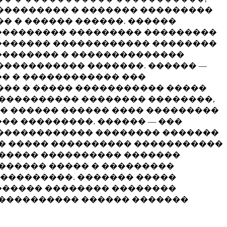
��������� � ������� ���������
�� � ������ ������. ������
���������� ��������� ���������
�������� ������������ ��������
 �������� � ��������������
����������� �������. ������ —
� � ������������ ���
��� � ����� ����������� �����
 ���������� �������� ��������,
�� ������ ������ ���� ���������
�� ���������. ������ — ���
 ������������ �������� �������
 � ����� ���������� �����������
������ ���������� �������
������� ����� � ���������
���������. ������� �����
������ �������� ��������
����������� ������ �������