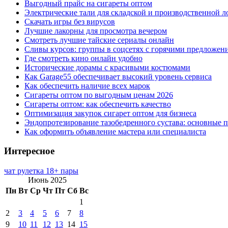
Выгодный прайс на сигареты оптом
Электрические тали для складской и производственной л
Скачать игры без вирусов
Лучшие лакорны для просмотра вечером
Смотреть лучшие тайские сериалы онлайн
Сливы курсов: группы в соцсетях с горячими предложен
Где смотреть кино онлайн удобно
Исторические дорамы с красивыми костюмами
Как Garage55 обеспечивает высокий уровень сервиса
Как обеспечить наличие всех марок
Сигареты оптом по выгодным ценам 2026
Сигареты оптом: как обеспечить качество
Оптимизация закупок сигарет оптом для бизнеса
Эндопротезирование тазобедренного сустава: основные 
Как оформить объявление мастера или специалиста
Интересное
чат рулетка 18+ пары
Июнь 2025
Пн
Вт
Ср
Чт
Пт
Сб
Вс
1
2
3
4
5
6
7
8
9
10
11
12
13
14
15