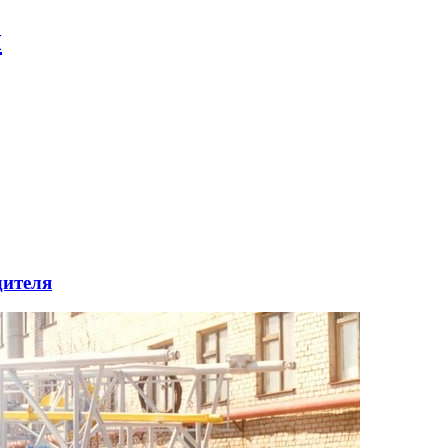
л
дителя