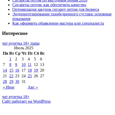
Сигареты оптом по выгодным ценам 2026
Сигареты оптом: как обеспечить качество
Оптимизация закупок сигарет оптом для бизнеса
Эндопротезирование тазобедренного сустава: основные
показания
Как оформить объявление мастера или специалиста
Интересное
чат рулетка 18+ пары
Июль 2025
Пн
Вт
Ср
Чт
Пт
Сб
Вс
1
2
3
4
5
6
7
8
9
10
11
12
13
14
15
16
17
18
19
20
21
22
23
24
25
26
27
28
29
30
31
« Июн
Авг »
чат рулетка 18+
Сайт работает на WordPress