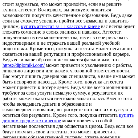
стоит задуматься, что может произойти, если вы решите
купить аттестат. Во-первых, вы рискуете лишиться
возможности получить качественное образование. Ведь даже
если вы сможете успешно пройти все экзамены и защитить
диплом,
купить аттестат за 11 классов в киеве
вас всегда будет
гложить сомнение в своих знаниях и навыках. Аттестат,
полученный путем мошенничества, несет в себе риск быть
недостоверным и не отражать вашей реальной учебной
подготовки. Кроме того, покупка аттестата может негативно
сказаться на вашей репутации и профессиональной карьере.
Ведь если ваше образование окажется фальшивым, это
https://diplomiki.com/
может привести к увольнению с работы,
лишению лицензии или даже к уголовной ответственности.
Вас могут лишить доверия как специалиста, а ваше имя может
быть испорчено навсегда. Кроме того, покупка аттестата
может привести к потере денег. Ведь чаще всего мошенники
требуют за свои услуги немалую сумму, а результатом их
работы может оказаться ничтожно малая польза. Вместо того
чтобы вкладывать деньги в образование и
самосовершенствование, вы рискуете потерять их впустую и
остаться без результата. Кроме того, покупка аттестата
купить
диплом средне техническое
может повлечь за собой
негативные последствия для общества в целом. Ведь если все
будут покупать свои аттестаты, это может привести к
деградации образовательной системы, утрате доверия к